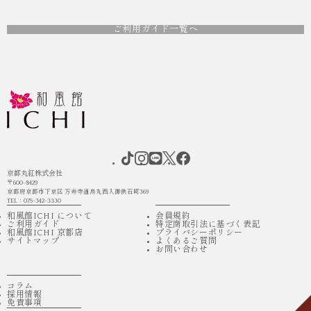
ご利用ガイド一覧へ
京都丸紅株式会社
〒600-8429
京都府京都市下京区 万寿寺通烏丸西入御供石町369
TEL：075-342-3330
和風館ICHI について
会員規約
ご利用ガイド
特定商取引法に基づく表記
和風館ICHI 京都店
プライバシーポリシー
サイトマップ
よくあるご質問
お問い合わせ
コラム
採用情報
免責事項