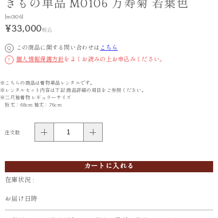
きもの単品 M0106 万寿菊 若葉色
[m0106]
¥33,000
税込
この商品に関する問い合わせは
こちら
Q
個人情報保護方針
をよくお読みの上お申込みください。
!
※こちらの商品は着物単品レンタルです。
※レンタルセット内容は下記 商品詳細の項目をご参照ください。
※二尺袖着物 レギュラーサイズ
裄丈：68cm 袖丈：76cm
注文数
カートに入れる
在庫状況 :
お届け日時