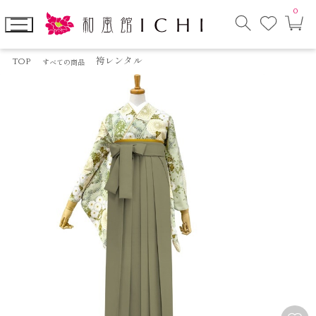
0
お
カ
気
ー
に
ト
検
入
ペ
索
り
ー
TOP
袴レンタル
すべての商品
モ
ジ
ー
ダ
ル