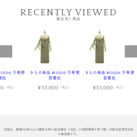
RECENTLY VIEWED
最近見た商品
0106 万寿菊
きもの単品 M0106 万寿菊
きもの単品 M0106 万寿菊
葉色
若葉色
若葉色
00
¥33,000
¥33,000
（税込）
（税込）
（税込）
当店は、創業160年以上の歴史を持つ総合商社「丸紅」の呉服事業を受け継ぐ京都丸紅株式会社
の直営店です。