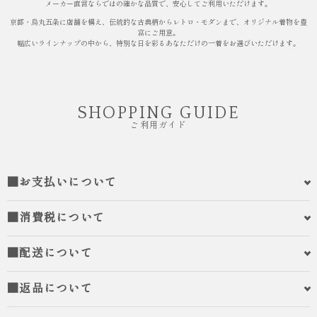
メーカー直営ならではの確かな品質で、安心してご利用いただけます。
京都・烏丸五条に店舗を構え、伝統的な古典柄からレトロ・モダンまで、オリジナル着物を豊
富にご用意。
幅広いラインナップの中から、特別な日を彩るあなただけの一着をお選びいただけます。
SHOPPING GUIDE
ご利用ガイド
■お支払いについて
■消費税について
■配送について
■返品について