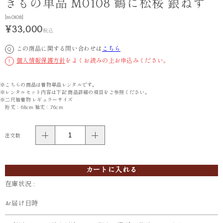
きもの単品 M0108 鶴に松桜 銀ねず
[m0108]
¥33,000
税込
この商品に関する問い合わせは
こちら
Q
個人情報保護方針
をよくお読みの上お申込みください。
!
※こちらの商品は着物単品レンタルです。
※レンタルセット内容は下記 商品詳細の項目をご参照ください。
※二尺袖着物 レギュラーサイズ
裄丈：68cm 袖丈：76cm
注文数
カートに入れる
在庫状況 :
お届け日時