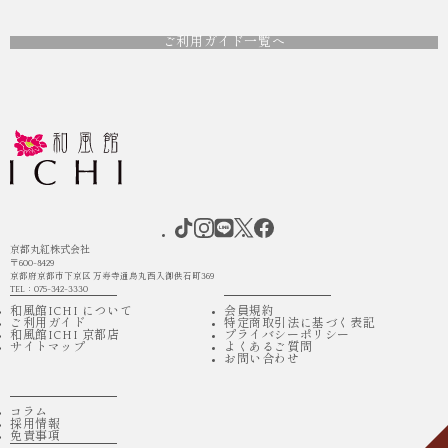
ご利用ガイド一覧へ
京都丸紅株式会社
〒600-8429
京都府京都市下京区 万寿寺通烏丸西入御供石町369
TEL：075-342-3330
和風館ICHI について
会員規約
ご利用ガイド
特定商取引法に基づく表記
和風館ICHI 京都店
プライバシーポリシー
サイトマップ
よくあるご質問
お問い合わせ
コラム
採用情報
免責事項