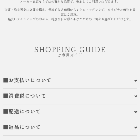
メーカー直営ならではの確かな品質で、安心してご利用いただけます。
京都・烏丸五条に店舗を構え、伝統的な古典柄からレトロ・モダンまで、オリジナル着物を豊
富にご用意。
幅広いラインナップの中から、特別な日を彩るあなただけの一着をお選びいただけます。
SHOPPING GUIDE
ご利用ガイド
■お支払いについて
■消費税について
■配送について
■返品について