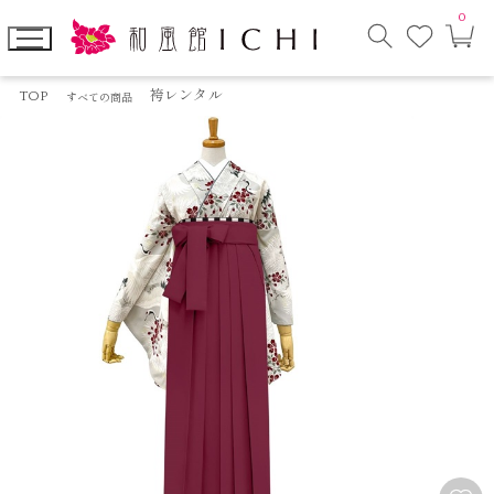
0
お
カ
気
ー
に
ト
検
入
ペ
索
り
ー
TOP
袴レンタル
すべての商品
モ
ジ
ー
ダ
ル