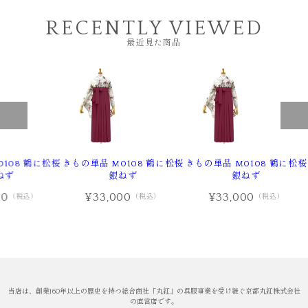
RECENTLY VIEWED
最近見た商品
108 鶴に松桜
きもの単品 M0108 鶴に松桜
きもの単品 M0108 鶴に松桜
ねず
銀ねず
銀ねず
00
¥33,000
¥33,000
（税込）
（税込）
（税込）
当店は、創業160年以上の歴史を持つ総合商社「丸紅」の呉服事業を受け継ぐ京都丸紅株式会社
の直営店です。