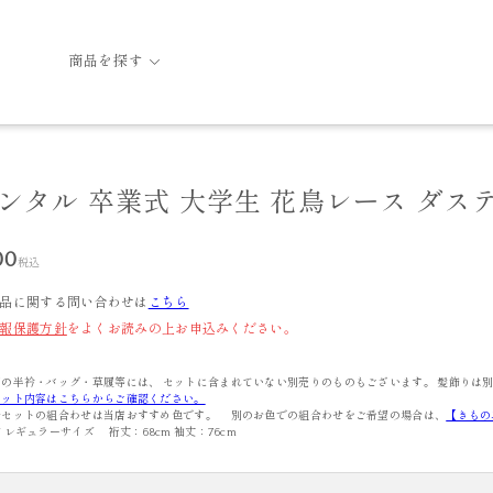
商品を探す
レンタル 卒業式 大学生 花鳥レース ダス
00
税込
品に関する問い合わせは
こちら
報保護方針
をよくお読みの上お申込みください。
の半衿・バッグ・草履等には、 セットに含まれていない別売りのものもございます。 髪飾りは
セット内容はこちらからご確認ください。
ルセットの組合わせは当店おすすめ色です。 別のお色での組合わせをご希望の場合は、
【きもの
 レギュラーサイズ 裄丈：68cm 袖丈：76cm