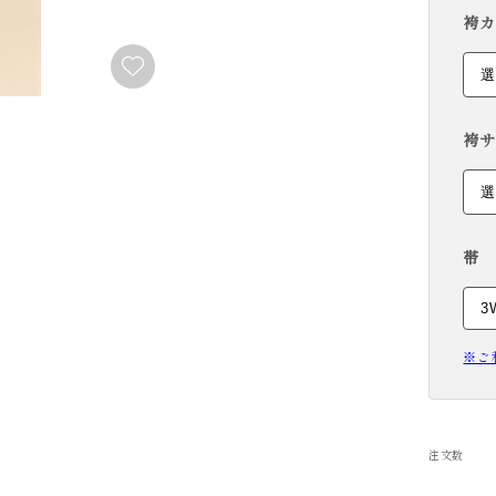
袴カ
RENTAL
袴サ
帯
※ご
注文数