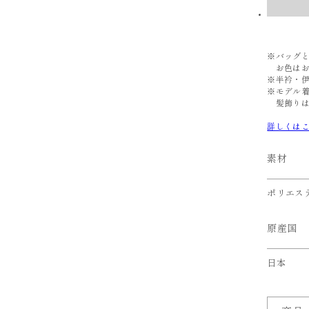
※バッグ
お色はお
※半衿・
※モデル
髪飾りは
詳しくは
素材
ポリエステ
原産国
日本