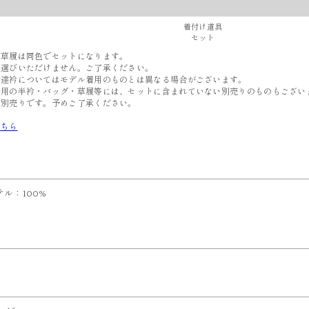
着付け道具
セット
と草履は同色でセットになります。
選びいただけません。ご了承ください。
伊達衿についてはモデル着用のものとは異なる場合がございます。
着用の半衿・バッグ・草履等には、セットに含まれていない別売りのものもござい
別売りです。予めご了承ください。
こちら
ル：100%