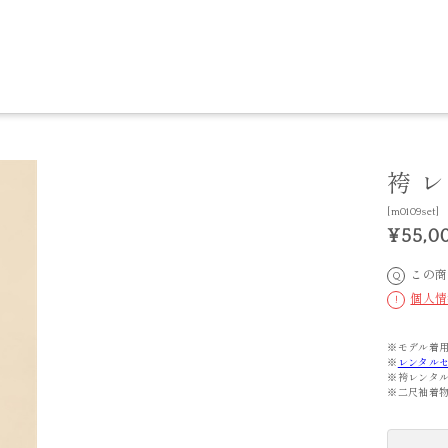
袴 
[m0109set]
¥55,0
この商
Q
個人情
!
※モデル着用
※
レンタル
※袴レンタ
※二尺袖着物