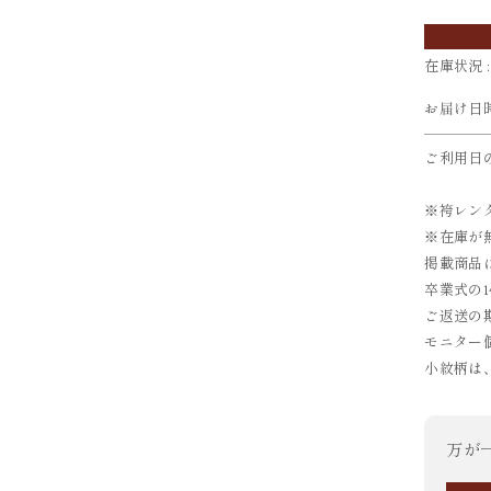
在庫状況 :
お届け日
ご利用日
※袴レン
※在庫が
掲載商品
卒業式の
ご返送の
モニター
小紋柄は
万が