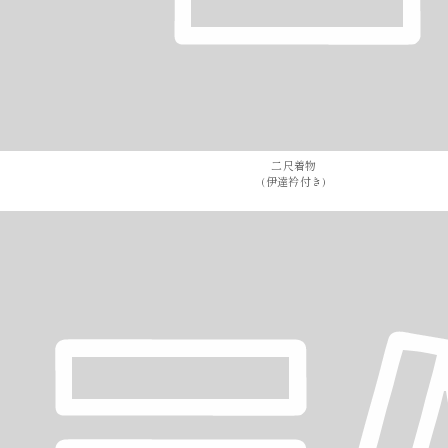
二尺着物
(伊達衿付き)