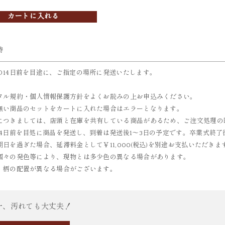
カートに入れる
時
の14日前を目途に、ご指定の場所に発送いたします。
タル規約・個人情報保護方針をよくお読みの上お申込みください。
無い商品のセットをカートに入れた場合はエラーとなります。
につきましては、店頭と在庫を共有している商品があるため、ご注文処理の
14日前を目処に商品を発送し、到着は発送後1～3日の予定です。卒業式終了
期日を過ぎた場合、延滞料金として￥11,000(税込)を別途お支払いただき
個々の発色等により、現物とは多少色の異なる場合があります。
、柄の配置が異なる場合がございます。
一、汚れても大丈夫！