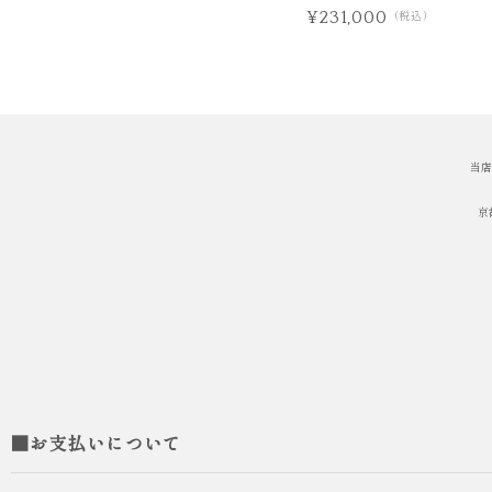
¥231,000
（税込）
当店
京
■お支払いについて