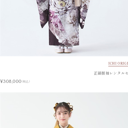
ICHI ORIG
正絹振袖レンタルセ
¥308,000
(税込)