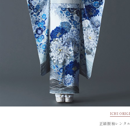
ICHI ORIG
正絹振袖レンタル