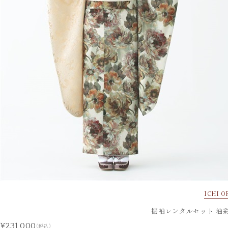
ICHI O
振袖レンタルセット 油彩
¥231,000
(税込)