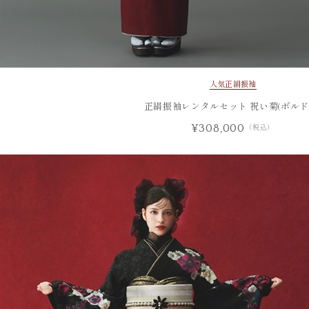
人気
正絹振袖
正絹振袖レンタルセット 祝い菊(ボルド
¥308,000
（税込）