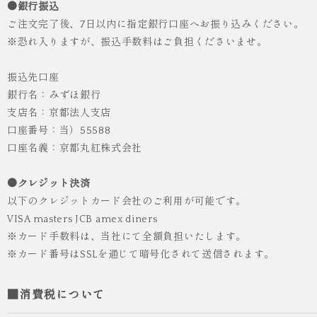
●銀行振込
ご注文完了後、7日以内に指定銀行口座へお振り込みください。
※恐れ入りますが、振込手数料はご負担くださいませ。
振込先口座
銀行名：みずほ銀行
支店名：京都法人支店
口座番号：当）55588
人気
ICHI ORIGINAL
口座名義：京都丸紅株式会社
袴 レンタル 卒業式 大学生 乱菊 紺
●クレジット決済
¥55,000
（税込）
以下のクレジットカード会社のご利用が可能です。
VISA masters JCB amex diners
※カード手数料は、当社にて全額負担いたします。
※カード番号はSSLを通じて暗号化されて送信されます。
■消費税について