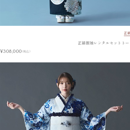
正
正絹振袖レンタルセットトー
¥308,000
(税込)