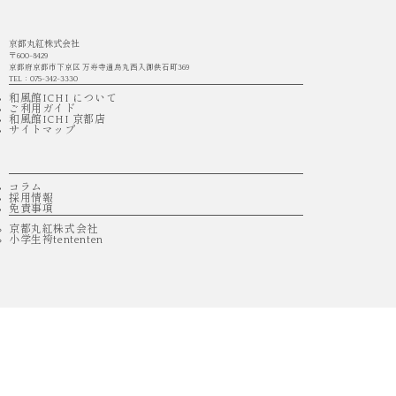
京都丸紅株式会社
〒600-8429
京都府京都市下京区 万寿寺通烏丸西入御供石町369
TEL：075-342-3330
和風館ICHI について
ご利用ガイド
和風館ICHI 京都店
サイトマップ
コラム
採用情報
免責事項
京都丸紅株式会社
小学生袴tententen