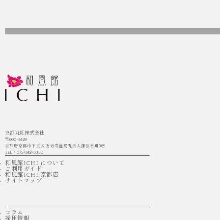
京都丸紅株式会社
〒600-8429
京都府京都市下京区 万寿寺通烏丸西入御供石町369
TEL：075-342-3330
和風館ICHI について
ご利用ガイド
和風館ICHI 京都店
サイトマップ
コラム
採用情報