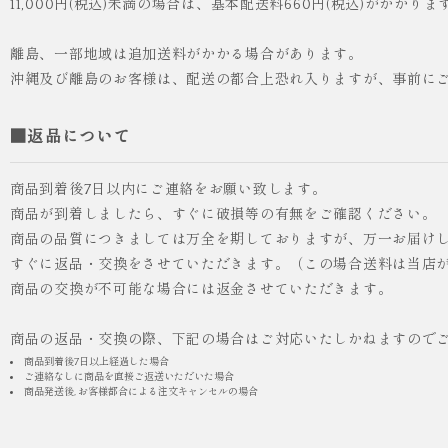
11,000円(税込)未満の場合は、基本配送料660円(税込)がかかりま
離島、一部地域は追加送料がかかる場合があります。
沖縄及び離島のお客様は、配送の都合上恐れ入りますが、事前に
■返品について
商品到着後7日以内にご連絡をお願い致します。
商品が到着しましたら、すぐに破損等の有無をご確認ください。
商品の品質につきましては万全を期しておりますが、万一お届け
人気
ICHI ORIGINAL
すぐに返品・交換をさせていただきます。（この場合送料は当店
商品の交換が不可能な場合には返金させていただきます。
¥55,000
（税込）
商品の返品・交換の際、下記の場合はご対応いたしかねますので
商品到着後7日以上経過した場合
ご連絡なしに商品を直接ご返送いただいた場合
商品発送後, お客様都合による注文キャンセルの場合