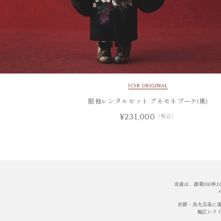
ICHI ORIGINAL
振袖レンタルセット アネモネブーケ(黒)
¥231,000
（税込）
当店は、創業160
京都・烏丸五条に
幅広いラ