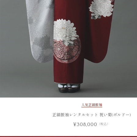
人気
正絹振袖
正絹振袖レンタルセット 祝い菊(ボルドー)
¥308,000
（税込）