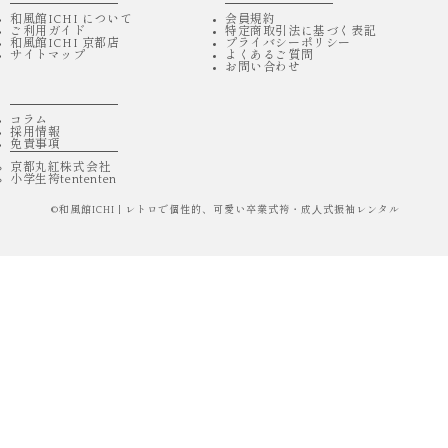
和風館ICHI について
会員規約
ご利用ガイド
特定商取引法に基づく表記
和風館ICHI 京都店
プライバシーポリシー
サイトマップ
よくあるご質問
お問い合わせ
コラム
採用情報
免責事項
京都丸紅株式会社
小学生袴tententen
©
和風館ICHI | レトロで個性的、可愛い卒業式袴・成⼈式振袖レンタル