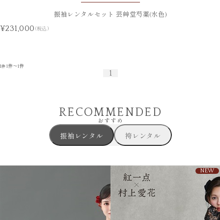
振袖レンタルセット 芸艸堂芍薬(水色)
¥231,000
(税込)
1
1件～1件
件
1
RECOMMENDED
おすすめ
振袖レンタル
袴レンタル
NEW