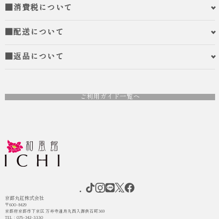
■消費税について
■配送について
■返品について
人気
ICHI ORIGINAL
人気
ICHI ORIGINAL
ご利用ガイド一覧へ
袴 レンタル 卒業式 大学生 乱菊 紺
袴 レンタル 卒業式 大学生 ペンシル
ローズ グレージュ
¥55,000
（税込）
¥55,000
（税込）
京都丸紅株式会社
〒600-8429
京都府京都市下京区 万寿寺通烏丸西入御供石町369
TEL：075-342-3330