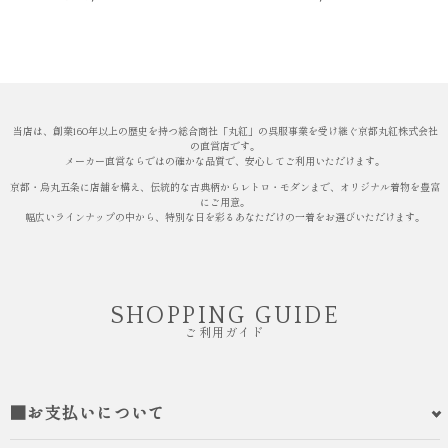
当店は、創業160年以上の歴史を持つ総合商社「丸紅」の呉服事業を受け継ぐ京都丸紅株式会社
の直営店です。
メーカー直営ならではの確かな品質で、安心してご利用いただけます。
京都・烏丸五条に店舗を構え、伝統的な古典柄からレトロ・モダンまで、オリジナル着物を豊富
にご用意。
幅広いラインナップの中から、特別な日を彩るあなただけの一着をお選びいただけます。
SHOPPING GUIDE
ご利用ガイド
■お支払いについて