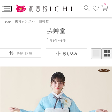
0
お
カ
気
ー
に
ト
検
入
ペ
索
り
ー
TOP
振袖レンタル
芸艸堂
モ
ジ
芸艸堂
ー
ダ
ル
1
件
1件～1件
絞り込み
価格が低い順
NEW