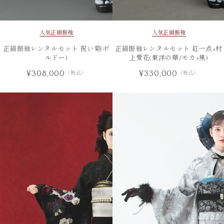
人気
正絹振袖
人気
正絹振袖
正絹振袖レンタルセット 祝い菊(ボ
正絹振袖レンタルセット 紅一点×村
ルドー)
上愛花(東洋の華/モカ×黒)
¥308,000
¥330,000
（税込）
（税込）