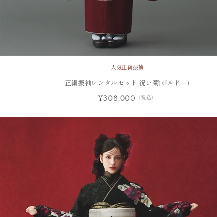
人気
正絹振袖
正絹振袖レンタルセット 祝い菊(ボルドー)
¥308,000
（税込）