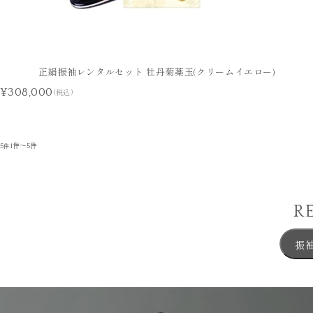
正絹振袖レンタルセット 牡丹菊薬玉(クリームイエロー)
¥308,000
(税込)
5
1件～5件
件
R
振