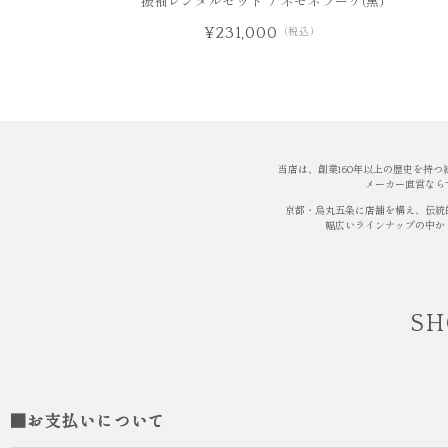
振袖レンタルセット アネモネブーケ(黒)
¥231,000
（税込）
当店は、創業160年以上の歴史を持
メーカー直営なら
京都・烏丸五条に店舗を構え、伝統
幅広いラインナップの中か
SH
■お支払いについて