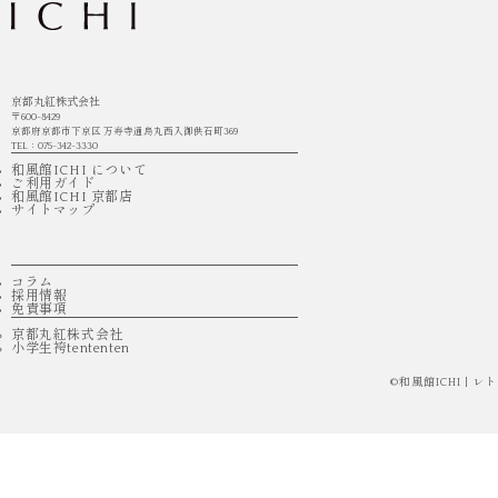
京都丸紅株式会社
〒600-8429
京都府京都市下京区 万寿寺通烏丸西入御供石町369
TEL：075-342-3330
和風館ICHI について
ご利用ガイド
和風館ICHI 京都店
サイトマップ
コラム
採用情報
免責事項
京都丸紅株式会社
小学生袴tententen
©
和風館ICHI |