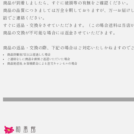
商品が到着しましたら、すぐに破損等の有無をご確認ください。
商品の品質につきましては万全を期しておりますが、万一お届け
人気
ICHI ORIGINAL
話でご連絡ください。
すぐに返品・交換をさせていただきます。（この場合送料は当店
¥55,000
商品の交換が不可能な場合には返金させていただきます。
（税込）
商品の返品・交換の際、下記の場合はご対応いたしかねますので
商品到着後7日以上経過した場合
ご連絡なしに商品を直接ご返送いただいた場合
商品発送後, お客様都合による注文キャンセルの場合