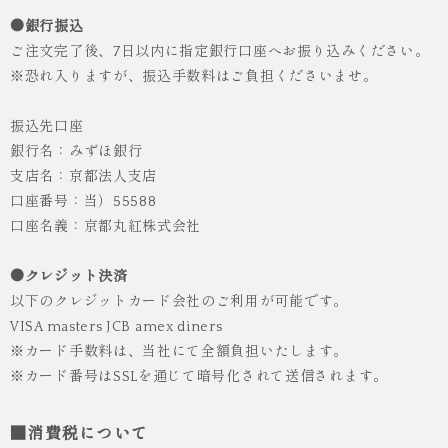
●銀行振込
ご注文完了後、7日以内に指定銀行口座へお振り込みください。
※恐れ入りますが、振込手数料はご負担くださいませ。
振込先口座
銀行名：みずほ銀行
支店名：京都法人支店
口座番号：当）55588
人気
ICHI ORIGINAL
口座名義：京都丸紅株式会社
袴 レンタル 卒業式 大学生 乱菊 紺
●クレジット決済
¥55,000
（税込）
以下のクレジットカード会社のご利用が可能です。
VISA masters JCB amex diners
※カード手数料は、当社にて全額負担いたします。
※カード番号はSSLを通じて暗号化されて送信されます。
■消費税について