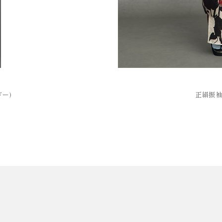
ー)
正絹振袖