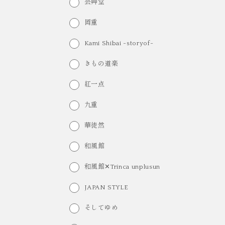
芸艸堂
岡重
Kami Shibai -storyof-
きもの道楽
紅一点
九重
華徒然
和風館
和風館✕Trinca unplusun
JAPAN STYLE
そしてゆめ