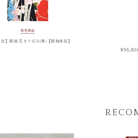
販売商品
限定】振袖 花きりばみ(黒)【振袖単品】
¥96,80
RECO