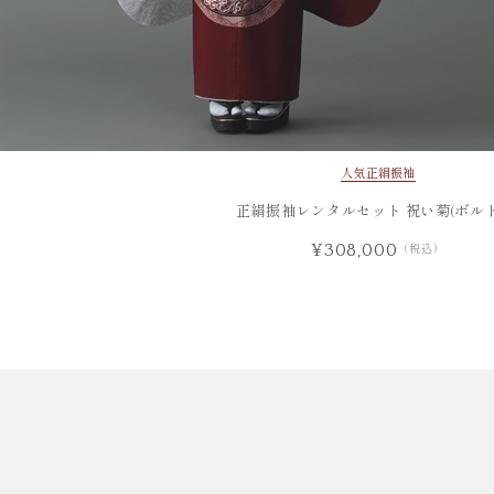
人気
正絹振袖
正絹振袖レンタルセット 祝い菊(ボルド
¥308,000
（税込）