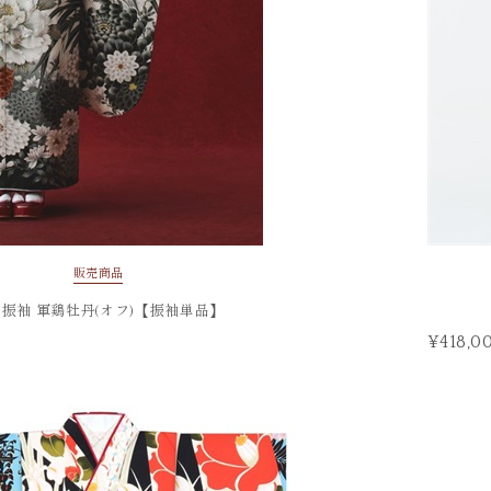
販売商品
振袖 軍鶏牡丹(オフ)【振袖単品】
¥418,0