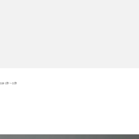
11
1件～11件
件