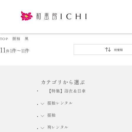
TOP
振袖
黒
11
件
1件～11件
新着順
カテゴリから選ぶ
【特集】浴衣＆日傘
振袖レンタル
振袖
袴レンタル