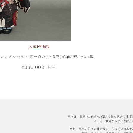
人気
正絹振袖
レンタルセット 紅一点×村上愛花(東洋の華/モカ×黒)
¥330,000
（税込）
当店は、創業160年以上の歴史を持つ総合商社
メーカー直営ならではの確か
京都・烏丸五条に店舗を構え、伝統的な古典柄