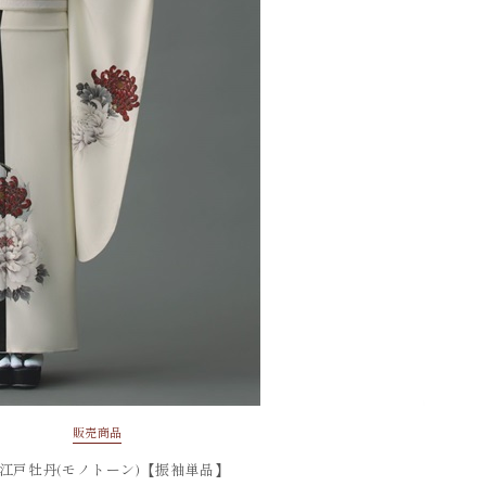
FURISODE
振袖
販売商品
 江戸牡丹(モノトーン)【振袖単品】