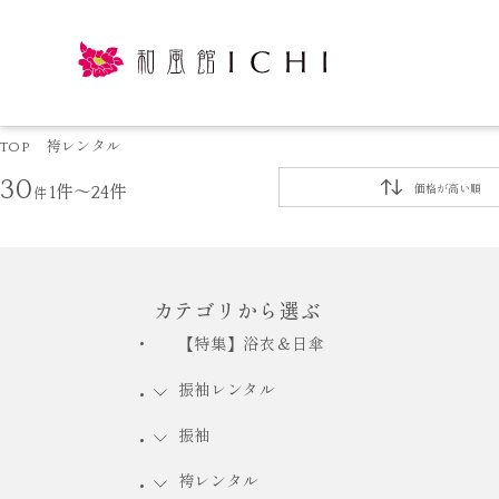
TOP
袴レンタル
30
件
1件～24件
価格が高い順
カテゴリから選ぶ
【特集】浴衣＆日傘
振袖レンタル
振袖
袴レンタル