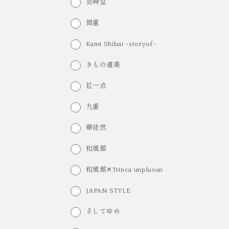
芸艸堂
岡重
Kami Shibai -storyof-
きもの道楽
紅一点
九重
華徒然
和風館
和風館✕Trinca unplusun
JAPAN STYLE
そしてゆめ