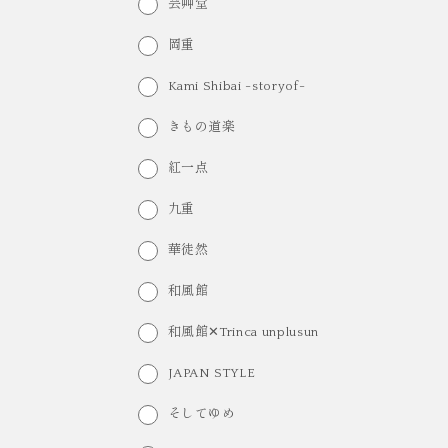
芸艸堂
岡重
Kami Shibai -storyof-
きもの道楽
紅一点
九重
華徒然
和風館
和風館✕Trinca unplusun
JAPAN STYLE
そしてゆめ