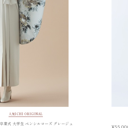
FURISODE
振袖
人気
ICHI ORIGINAL
 卒業式 大学生 ペンシルローズ グレージュ
¥55,00