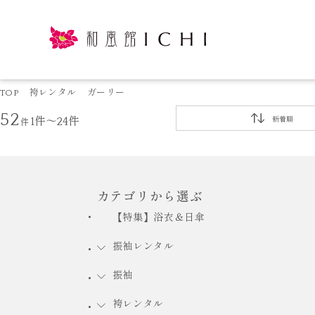
TOP
袴レンタル
ガーリー
52
件
1件～24件
新着順
カテゴリから選ぶ
【特集】浴衣＆日傘
振袖レンタル
振袖
袴レンタル