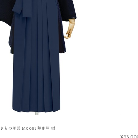
FURISODE
振袖
きもの単品 M0061 華亀甲 紺
¥33,00