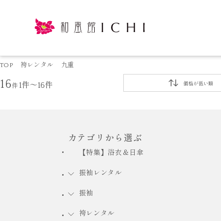
TOP
袴レンタル
九重
16
件
1件～16件
価格が低い順
カテゴリから選ぶ
【特集】浴衣＆日傘
振袖レンタル
振袖
袴レンタル