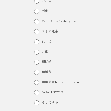
芸艸堂
岡重
Kami Shibai -storyof-
きもの道楽
紅一点
九重
華徒然
和風館
和風館✕Trinca unplusun
JAPAN STYLE
そしてゆめ