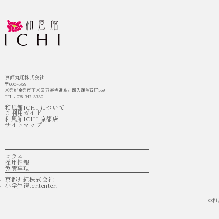
京都丸紅株式会社
〒600-8429
京都府京都市下京区 万寿寺通烏丸西入御供石町369
TEL：075-342-3330
和風館ICHI について
ご利用ガイド
和風館ICHI 京都店
サイトマップ
コラム
採用情報
免責事項
京都丸紅株式会社
小学生袴tententen
©
和