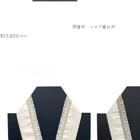
伊達衿 ベロア重ね衿
¥13,200
(税込)