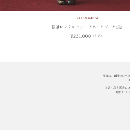
ICHI ORIGINAL
振袖レンタルセット アネモネブーケ(黒)
¥231,000
（税込）
当店は、創業160
京都・烏丸五条に
幅広いラ