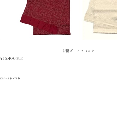
帯揚げ アラベスク
¥15,400
(税込)
108
49件～72件
件