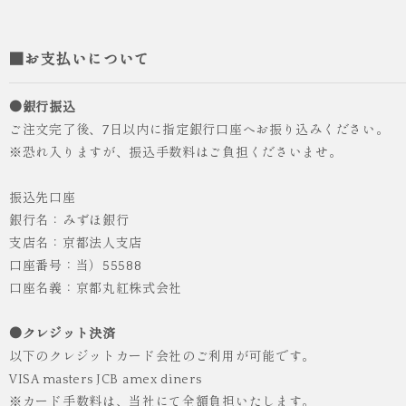
■お支払いについて
●銀行振込
ご注文完了後、7日以内に指定銀行口座へお振り込みください。
※恐れ入りますが、振込手数料はご負担くださいませ。
振込先口座
銀行名：みずほ銀行
支店名：京都法人支店
口座番号：当）55588
人気
ICHI ORIGINAL
口座名義：京都丸紅株式会社
袴 レンタル 卒業式 大学生 乱菊 紺
●クレジット決済
¥55,000
（税込）
以下のクレジットカード会社のご利用が可能です。
VISA masters JCB amex diners
※カード手数料は、当社にて全額負担いたします。