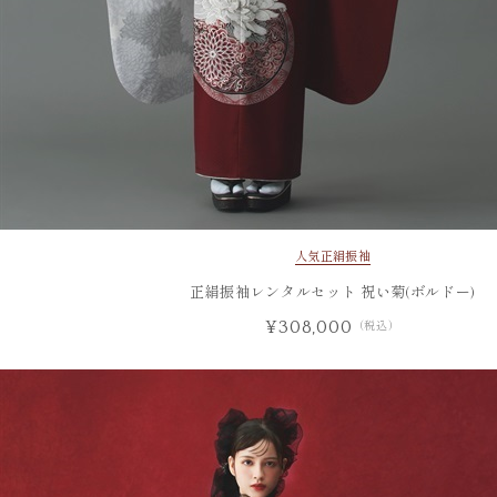
人気
正絹振袖
正絹振袖レンタルセット 祝い菊(ボルドー)
¥308,000
（税込）