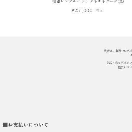
振袖レンタルセット アネモネブーケ(黒)
¥231,000
（税込）
当店は、創業160
京都・烏丸五条に
幅広いラ
■お支払いについて