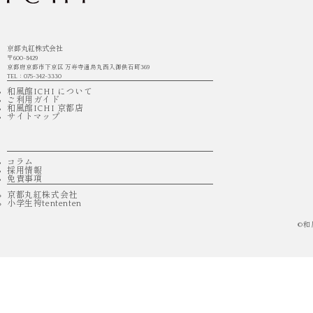
京都丸紅株式会社
〒600-8429
京都府京都市下京区 万寿寺通烏丸西入御供石町369
TEL：075-342-3330
和風館ICHI について
ご利用ガイド
和風館ICHI 京都店
サイトマップ
コラム
採用情報
免責事項
京都丸紅株式会社
小学生袴tententen
©
和