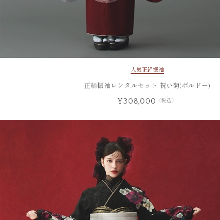
人気
正絹振袖
正絹振袖レンタルセット 祝い菊(ボルドー)
¥308,000
（税込）