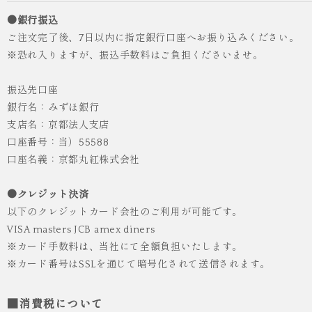
●銀行振込
ご注文完了後、7日以内に指定銀行口座へお振り込みください。
※恐れ入りますが、振込手数料はご負担くださいませ。
振込先口座
銀行名：みずほ銀行
支店名：京都法人支店
口座番号：当）55588
人気
ICHI ORIGINAL
口座名義：京都丸紅株式会社
袴 レンタル 卒業式 大学生 乱菊 紺
●クレジット決済
¥55,000
（税込）
以下のクレジットカード会社のご利用が可能です。
VISA masters JCB amex diners
※カード手数料は、当社にて全額負担いたします。
※カード番号はSSLを通じて暗号化されて送信されます。
■消費税について