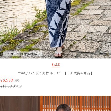
SALE
C381_JS-6 絞り風竹 ネイビー【二部式浴衣単品】
¥8,580
(税込)
¥14,300
(税込)