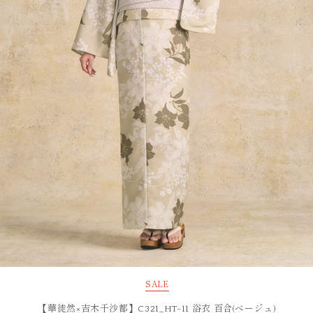
SALE
【華徒然×吉木千沙都】C321_HT-11 浴衣 百合(べージュ)