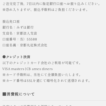
ご注文完了後、7日以内に指定銀行口座へお振り込みください。
※恐れ入りますが、振込手数料はご負担くださいませ。
振込先口座
銀行名：みずほ銀行
支店名：京都法人支店
口座番号：当）55588
人気
ICHI ORIGINAL
口座名義：京都丸紅株式会社
袴 レンタル 卒業式 大学生 乱菊 紺
●クレジット決済
¥55,000
（税込）
以下のクレジットカード会社のご利用が可能です。
VISA masters JCB amex diners
※カード手数料は、当社にて全額負担いたします。
※カード番号はSSLを通じて暗号化されて送信されます。
■消費税について