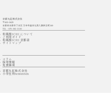
京都丸紅株式会社
〒600-8429
京都府京都市下京区 万寿寺通烏丸西入御供石町369
TEL：075-342-3330
和風館ICHI について
ご利用ガイド
和風館ICHI 京都店
サイトマップ
コラム
採用情報
免責事項
京都丸紅株式会社
小学生袴tententen