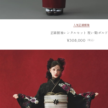
人気
正絹振袖
正絹振袖レンタルセット 祝い菊(ボルド
¥308,000
（税込）