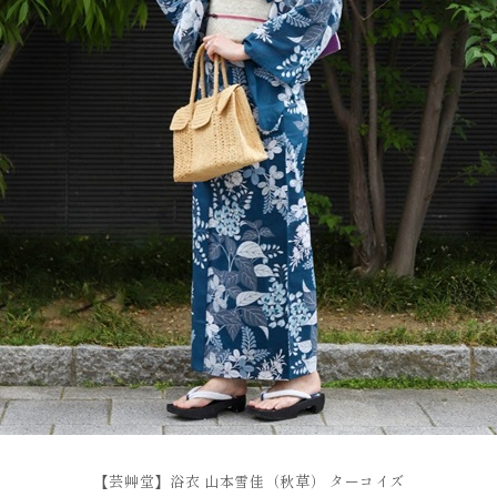
【芸艸堂】浴衣 山本雪佳（秋草） ターコイズ