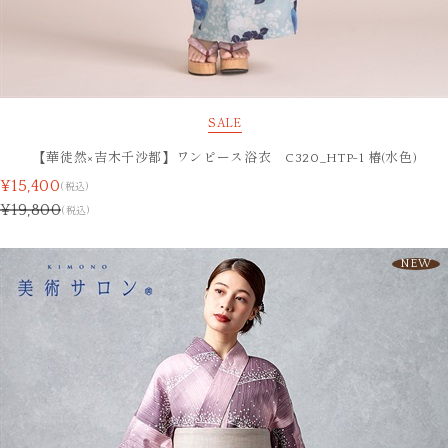
SALE
【華徒然×吉木千沙都】ワンピース浴衣 C320_HTP-1 椿(水色)
¥15,400
(税込)
¥19,800
(税込)
NEW