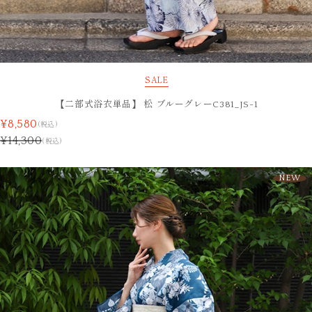
SALE
【二部式浴衣単品】 松 ブルーグレーC381_JS-1
¥8,580
(税込)
¥14,300
(税込)
NEW