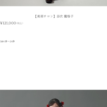
【美術サロン】浴衣 朧格子
¥121,000
(税込)
31
1件～24件
件