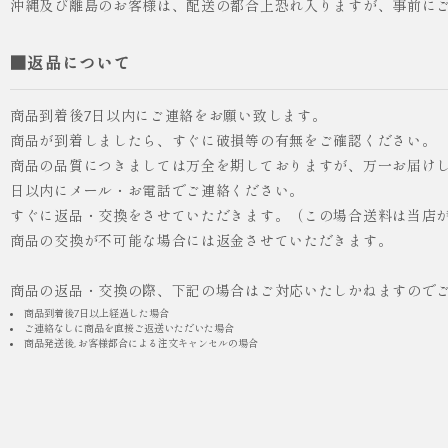
沖縄及び離島のお客様は、配送の都合上恐れ入りますが、事前に
■返品について
商品到着後7日以内にご連絡をお願い致します。
商品が到着しましたら、すぐに破損等の有無をご確認ください。
商品の品質につきましては万全を期しておりますが、万一お届けし
人気
ICHI ORIGINAL
日以内にメール・お電話でご連絡ください。
すぐに返品・交換をさせていただきます。（この場合送料は当店
¥55,000
商品の交換が不可能な場合には返金させていただきます。
（税込）
商品の返品・交換の際、下記の場合はご対応いたしかねますので
商品到着後7日以上経過した場合
ご連絡なしに商品を直接ご返送いただいた場合
商品発送後, お客様都合による注文キャンセルの場合