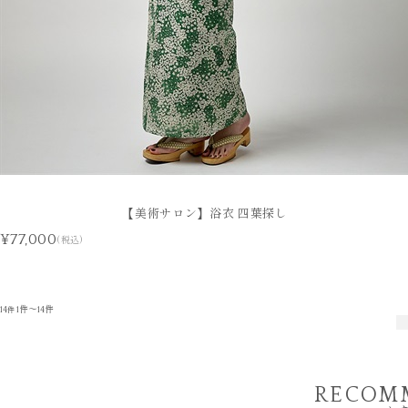
【美術サロン】浴衣 四葉探し
¥77,000
(税込)
14
1件～14件
件
RECOM