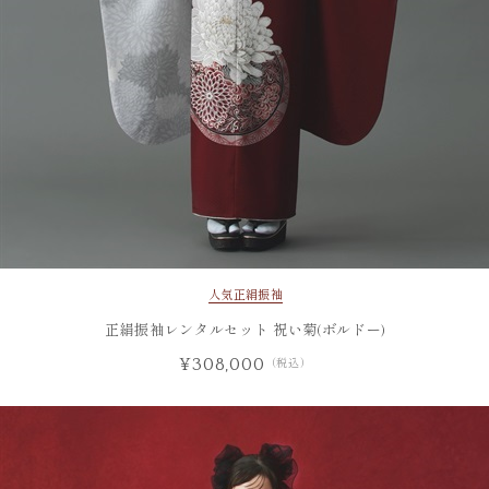
人気
正絹振袖
正絹振袖レンタルセット 祝い菊(ボルドー)
¥308,000
（税込）