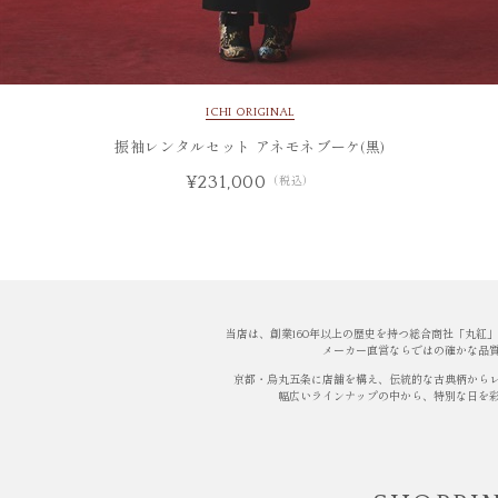
ICHI ORIGINAL
振袖レンタルセット アネモネブーケ(黒)
¥231,000
（税込）
当店は、創業160年以上の歴史を持つ総合商社「丸紅
メーカー直営ならではの確かな品
京都・烏丸五条に店舗を構え、伝統的な古典柄から
幅広いラインナップの中から、特別な日を