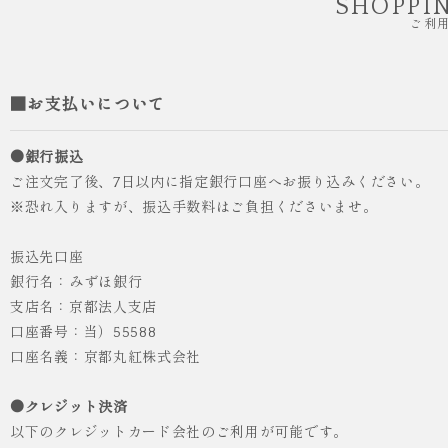
SHOPPI
ご利
■お支払いについて
●銀行振込
ご注文完了後、7日以内に指定銀行口座へお振り込みください。
※恐れ入りますが、振込手数料はご負担くださいませ。
振込先口座
銀行名：みずほ銀行
支店名：京都法人支店
口座番号：当）55588
人気
ICHI ORIGINAL
口座名義：京都丸紅株式会社
袴 レンタル 卒業式 大学生 乱菊 紺
●クレジット決済
¥55,000
（税込）
以下のクレジットカード会社のご利用が可能です。