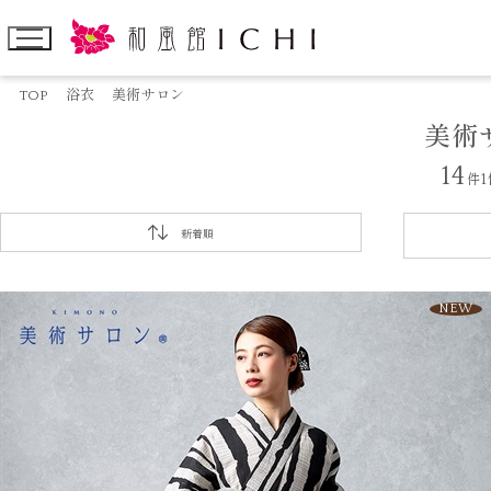
TOP
浴衣
美術サロン
美術
14
件
新着順
NEW