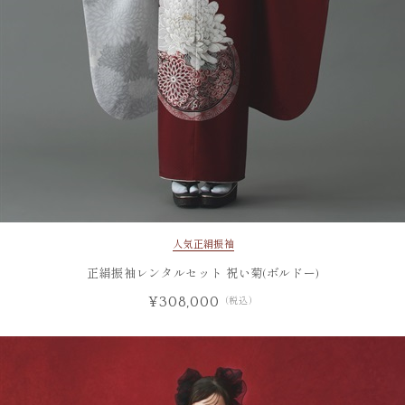
人気
正絹振袖
正絹振袖レンタルセット 祝い菊(ボルドー)
¥308,000
（税込）