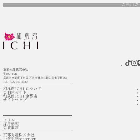
ご利用ガ
京都丸紅株式会社
〒600-8429
京都府京都市下京区 万寿寺通烏丸西入御供石町369
TEL：075-342-3330
和風館ICHI について
ご利用ガイド
和風館ICHI 京都店
サイトマップ
コラム
採用情報
免責事項
京都丸紅株式会社
小学生袴tententen