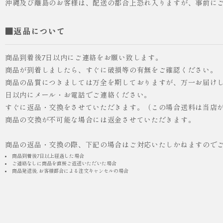
沖縄及び離島のお客様は、配送の都合上恐れ入りますが、事前に
■返品について
商品到着後7日以内にご連絡をお願い致します。
商品が到着しましたら、すぐに破損等の有無をご確認ください。
商品の品質につきましては万全を期しておりますが、万一お届けし
人気
ICHI ORIGINAL
日以内にメール・お電話でご連絡ください。
すぐに返品・交換をさせていただきます。（この場合送料は当店
¥55,000
商品の交換が不可能な場合には返金させていただきます。
（税込）
商品の返品・交換の際、下記の場合はご対応いたしかねますので
商品到着後7日以上経過した場合
ご連絡なしに商品を直接ご返送いただいた場合
商品発送後, お客様都合による注文キャンセルの場合