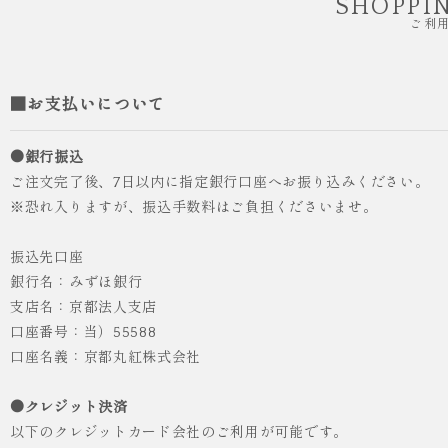
SHOPPI
ご利
■お支払いについて
●銀行振込
ご注文完了後、7日以内に指定銀行口座へお振り込みください。
※恐れ入りますが、振込手数料はご負担くださいませ。
振込先口座
銀行名：みずほ銀行
支店名：京都法人支店
口座番号：当）55588
人気
ICHI ORIGINAL
口座名義：京都丸紅株式会社
袴 レンタル 卒業式 大学生 乱菊 紺
●クレジット決済
¥55,000
（税込）
以下のクレジットカード会社のご利用が可能です。