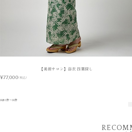
【美術サロン】浴衣 四葉探し
¥77,000
(税込)
14
1件～14件
件
RECOM