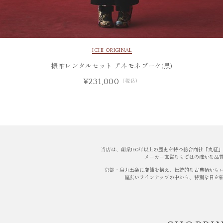
ICHI ORIGINAL
振袖レンタルセット アネモネブーケ(黒)
¥231,000
（税込）
当店は、創業160年以上の歴史を持つ総合商社「丸紅
メーカー直営ならではの確かな品
京都・烏丸五条に店舗を構え、伝統的な古典柄から
幅広いラインナップの中から、特別な日を