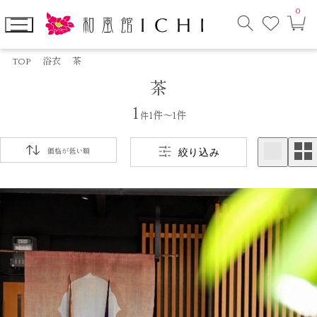
0
お
カ
気
ー
に
ト
検
入
ペ
索
り
ー
TOP
浴衣
茶
モ
ジ
茶
ー
ダ
ル
1
件
1件～1件
絞り込み
価格が低い順