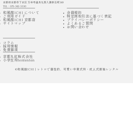
京都府京都市下京区 万寿寺通烏丸西入御供石町369
TEL：075-342-3330
和風館ICHI について
会員規約
ご利用ガイド
特定商取引法に基づく表記
和風館ICHI 京都店
プライバシーポリシー
サイトマップ
よくあるご質問
お問い合わせ
コラム
採用情報
免責事項
京都丸紅株式会社
小学生袴tententen
©
和風館ICHI | レトロで個性的、可愛い卒業式袴・成⼈式振袖レンタル