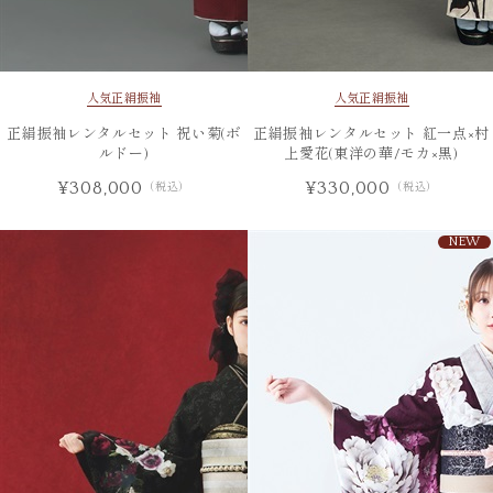
人気
正絹振袖
人気
正絹振袖
正絹振袖レンタルセット 祝い菊(ボ
正絹振袖レンタルセット 紅一点×村
ルドー)
上愛花(東洋の華/モカ×黒)
¥308,000
¥330,000
（税込）
（税込）
NEW