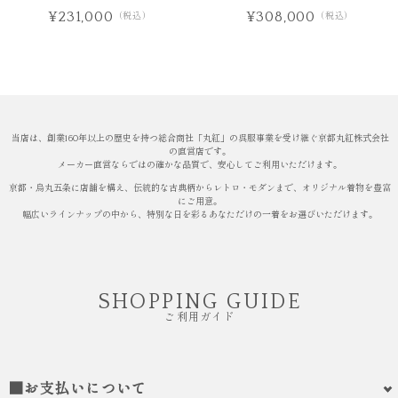
¥231,000
¥308,000
（税込）
（税込）
当店は、創業160年以上の歴史を持つ総合商社「丸紅」の呉服事業を受け継ぐ京都丸紅株式会社
の直営店です。
メーカー直営ならではの確かな品質で、安心してご利用いただけます。
京都・烏丸五条に店舗を構え、伝統的な古典柄からレトロ・モダンまで、オリジナル着物を豊富
にご用意。
幅広いラインナップの中から、特別な日を彩るあなただけの一着をお選びいただけます。
SHOPPING GUIDE
ご利用ガイド
■お支払いについて