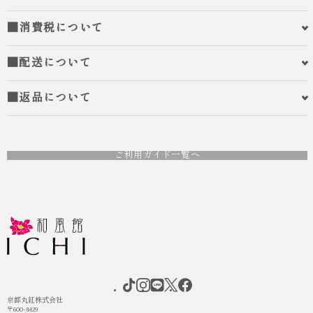
■消費税について
■配送について
■返品について
人気
ICHI ORIGINAL
人気
ICHI ORIGINAL
ご利用ガイド一覧へ
袴 レンタル 卒業式 大学生 乱菊 紺
袴 レンタル 卒業式 大学生 ペンシル
ローズ グレージュ
¥55,000
（税込）
¥55,000
（税込）
京都丸紅株式会社
〒600-8429