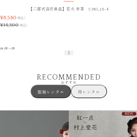
【二部式浴衣単品】花火 赤茶 C381_JS-4
¥8,580
(税込)
¥14,300
(税込)
1
1件～1件
件
1
RECOMMENDED
おすすめ
振袖レンタル
袴レンタル
NEW