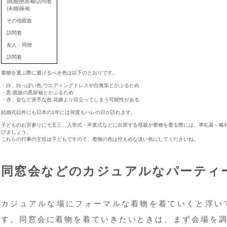
(既婚)色留袖/訪問着
(未婚)振袖
その他親族
訪問着
友人・同僚
訪問着
着物を選ぶ際に避けるべき色は以下のとおりです。
・白、白っぽい色:ウエディングドレスや白無垢とかぶるため
・黒:親族の黒留袖とかぶるため
・赤、金など派手な色:花嫁より目立ってしまう可能性がある
結婚式以外にも日本の1年には何度もハレの日が訪れます。
子どものお宮参りに七五三、入学式・卒業式などに出席する母親が着物を着る際には、準礼装～略
びましょう。
これらの行事の主役は子どもですので、着物の色は控えめな淡い色にしてくださいね。
同窓会などのカジュアルなパーティ
カジュアルな場にフォーマルな着物を着ていくと浮い
す。同窓会に着物を着ていきたいときは、まず会場を