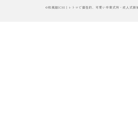
©
和風館ICHI | レトロで個性的、可愛い卒業式袴・成⼈式振