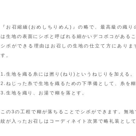
『お召縮緬(おめしちりめん)』の略で、最高級の織り
は生地の表面にシボと呼ばれる細かいデコボコがある
シボができる理由はお召しの生地の仕立て方にありま
す。
1.生地を織る糸には撚り(ねり)というねじりを加える。
2.ねじった糸で生地を織るための下準備として、糸を
3.生地を織り、お湯で糊を落とす。
この3の工程で糊が落ちることでシボができます。無地
紋が入ったお召しはコーディネイト次第で略礼装とし