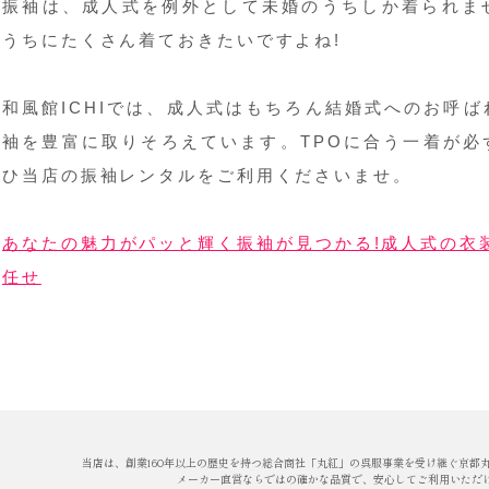
振袖は、成人式を例外として未婚のうちしか着られま
うちにたくさん着ておきたいですよね!
和風館ICHIでは、成人式はもちろん結婚式へのお呼
袖を豊富に取りそろえています。TPOに合う一着が必
ひ当店の振袖レンタルをご利用くださいませ。
あなたの魅力がパッと輝く振袖が見つかる!成人式の衣装
任せ
当店は、創業160年以上の歴史を持つ総合商社「丸紅」の呉服事業を受け継ぐ京都
メーカー直営ならではの確かな品質で、安心してご利用いただ