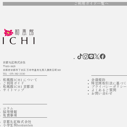
ご利用ガイド一覧へ
京都丸紅株式会社
〒600-8429
京都府京都市下京区 万寿寺通烏丸西入御供石町369
TEL：075-342-3330
和風館ICHI について
会員規約
ご利用ガイド
特定商取引法に基づ
和風館ICHI 京都店
プライバシーポリシー
サイトマップ
よくあるご質問
お問い合わせ
コラム
採用情報
免責事項
京都丸紅株式会社
小学生袴tententen