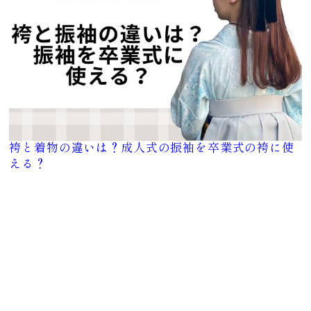
FURISODE
YUKATA
振袖
浴衣
袴と着物の違いは？成人式の振袖を卒業式の袴に使
える？