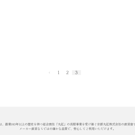
1
2
3
は、創業160年以上の歴史を持つ総合商社「丸紅」の呉服事業を受け継ぐ京都丸紅株式会社の直営店
メーカー直営ならではの確かな品質で、安心してご利用いただけます。