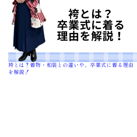
OBI
ACCESSORIES
帯
小物
袴とは？着物・和装との違いや、卒業式に着る理由
を解説！