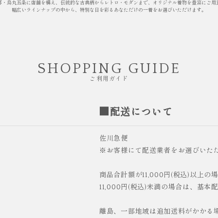
都・烏丸五条に店舗を構え、伝統的な古典柄からレトロ・モダンまで、オリジナル着物を豊富にご用
幅広いラインナップの中から、特別な日を彩るあなただけの一着をお選びいただけます。
SHOPPING GUIDE
ご利用ガイド
■配送について
佐川急便
※お客様にて配送業者をお選びいた
商品合計額が11,000円(税込)以上
11,000円(税込)未満の場合は、基本
離島、一部地域は追加送料がかかる