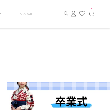
0
ロ
お
カ
グ
気
ー
イ
に
ト
ン
入
ペ
り
ー
ジ