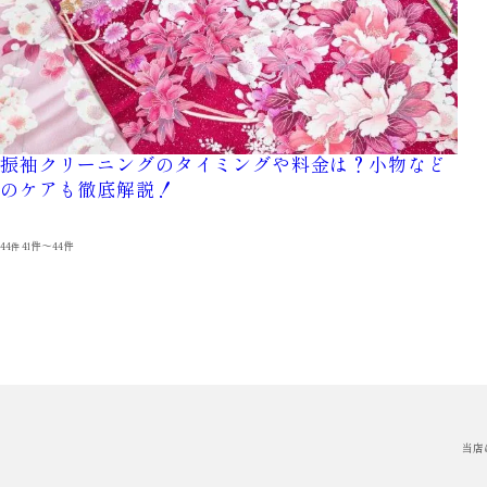
振袖クリーニングのタイミングや料金は？小物など
のケアも徹底解説！
44
41件～44件
件
当店