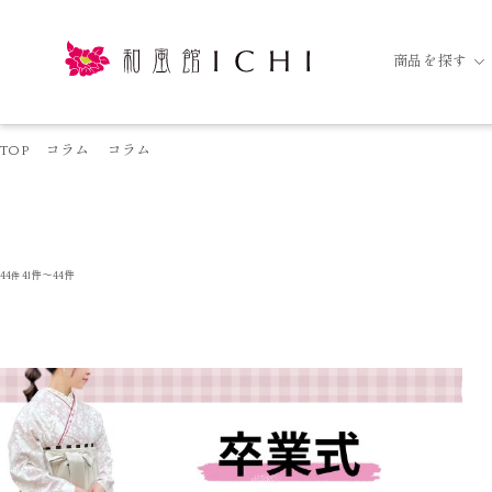
商品を探す
TOP
コラム
コラム
44
41件～44件
件