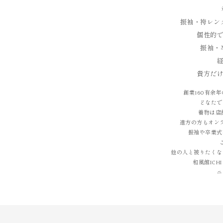
振袖・袴レン
個性的
振袖・
貴方だ
創業160有余
どなたで
着物は店
遠方の方もオン
振袖や卒業式
他の人と被りたくな
和風館IC
ニ