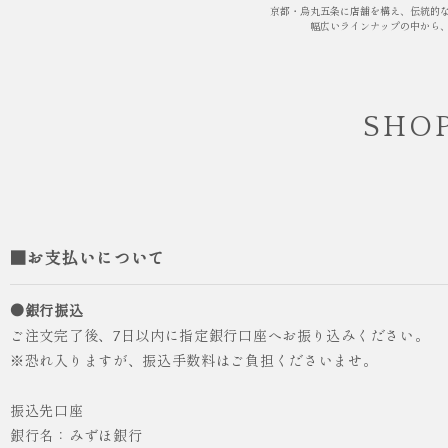
京都・烏丸五条に店舗を構え、伝統的
幅広いラインナップの中から
SHOP
人気
ICHI ORIGINAL
袴 レンタル 卒業式 大学生 乱菊 紺
■お支払いについて
¥55,000
（税込）
●銀行振込
ご注文完了後、7日以内に指定銀行口座へお振り込みください。
※恐れ入りますが、振込手数料はご負担くださいませ。
振込先口座
銀行名：みずほ銀行