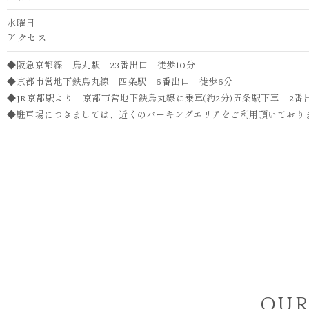
水曜日
アクセス
◆阪急京都線 烏丸駅 23番出口 徒歩10分
◆京都市営地下鉄烏丸線 四条駅 6番出口 徒歩6分
◆JR京都駅より 京都市営地下鉄烏丸線に乗車(約2分)五条駅下車 2番
◆駐車場につきましては、近くのパーキングエリアをご利用頂いており
OUR