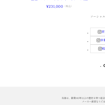
¥231,000
（税込）
ソーシャ
京
卒業
和
当店は、創業160年以上の歴史を持つ総
メーカー直営ならで