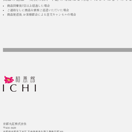
商品到着後7日以上経過した場合
ご連絡なしに商品を直接ご返送いただいた場合
商品発送後, お客様都合による注文キャンセルの場合
京都丸紅株式会社
〒600-8429
京都府京都市下京区 万寿寺通烏丸西入御供石町369