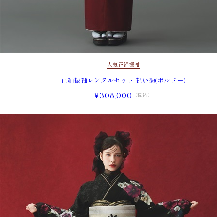
人気
正絹振袖
正絹振袖レンタルセット 祝い菊(ボルドー)
¥308,000
（税込）