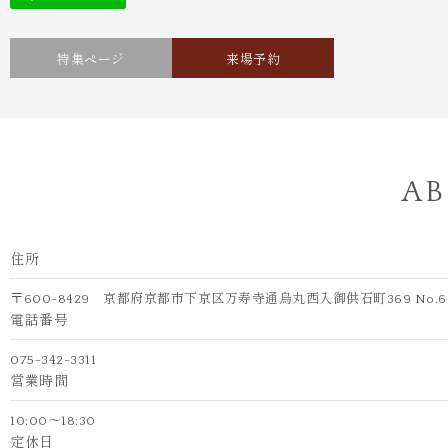
特集ページ
来場予約
AB
住所
〒600-8429 京都府京都市下京区万寿寺通烏丸西入御供石町369 No.
電話番号
075-342-3311
営業時間
10:00～18:30
定休日