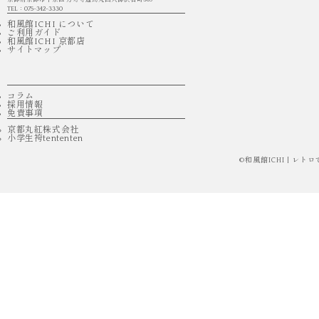
TEL：075-342-3330
和風館ICHI について
ご利用ガイド
和風館ICHI 京都店
サイトマップ
コラム
採用情報
免責事項
京都丸紅株式会社
小学生袴tententen
©
和風館ICHI | 