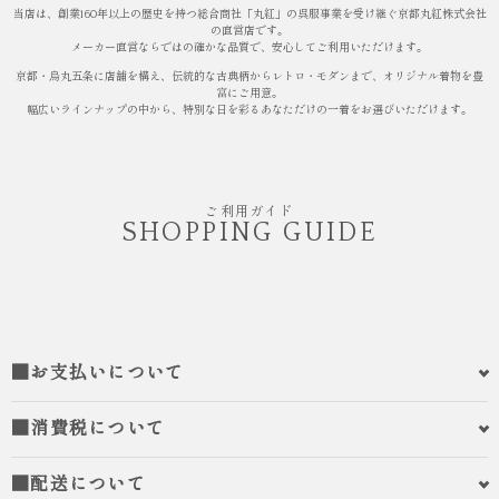
当店は、創業160年以上の歴史を持つ総合商社「丸紅」の呉服事業を受け継ぐ京都丸紅株式会社
の直営店です。
メーカー直営ならではの確かな品質で、安心してご利用いただけます。
京都・烏丸五条に店舗を構え、伝統的な古典柄からレトロ・モダンまで、オリジナル着物を豊
富にご用意。
幅広いラインナップの中から、特別な日を彩るあなただけの一着をお選びいただけます。
ご利用ガイド
SHOPPING GUIDE
■お支払いについて
■消費税について
■配送について