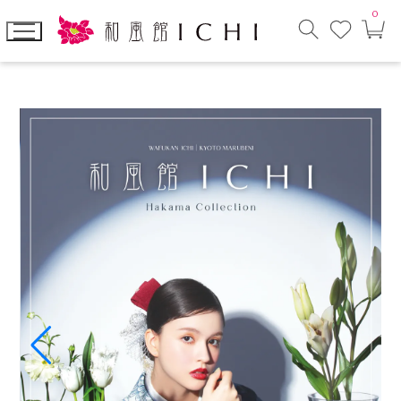
0
お
カ
気
ー
に
ト
検
入
ペ
索
り
ー
モ
ジ
ー
ダ
ル