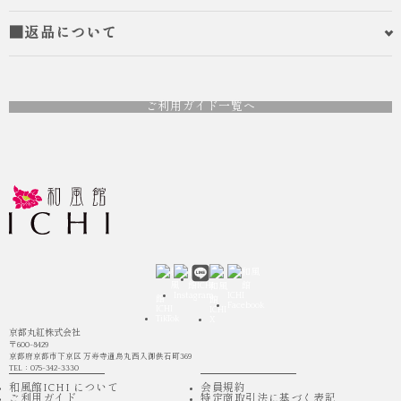
■返品について
ご利用ガイド一覧へ
京都丸紅株式会社
〒600-8429
京都府京都市下京区 万寿寺通烏丸西入御供石町369
TEL：075-342-3330
和風館ICHI について
会員規約
ご利用ガイド
特定商取引法に基づく表記