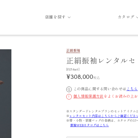
店舗を探す
カタログ
正絹振袖
正絹振袖レンタルセッ
[f5714set]
¥308,000
税込
この商品に関する問い合わせは
こちら
Q
個人情報保護方針
をよくお読みの上お
!
※スタンダードレンタルプランのセットアイテム
※
レンタルセット内容はこちらからご確認くださ
※帯・小物・草履バッグの色柄は、カタログの37
振袖WEBカタログはこちら