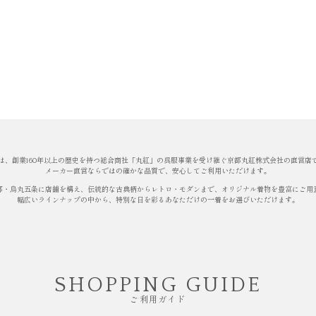
は、創業160年以上の歴史を持つ総合商社「丸紅」の呉服事業を受け継ぐ京都丸紅株式会社の直営店
メーカー直営ならではの確かな品質で、安心してご利用いただけます。
都・烏丸五条に店舗を構え、伝統的な古典柄からレトロ・モダンまで、オリジナル着物を豊富にご用
幅広いラインナップの中から、特別な日を彩るあなただけの一着をお選びいただけます。
SHOPPING GUIDE
ご利用ガイド