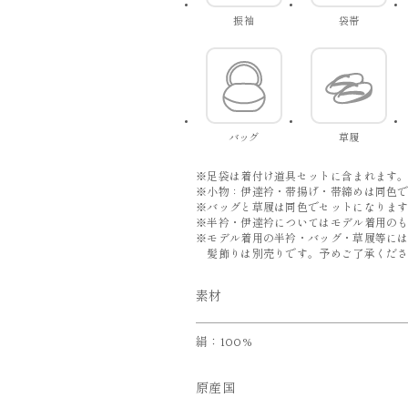
振袖
袋帯
バッグ
草履
※足袋は着付け道具セットに含まれます
※小物：伊達衿・帯揚げ・帯締めは同色
※バッグと草履は同色でセットになりま
※半衿・伊達衿についてはモデル着用の
※モデル着用の半衿・バッグ・草履等に
髪飾りは別売りです。予めご了承くださ
素材
絹：100%
原産国