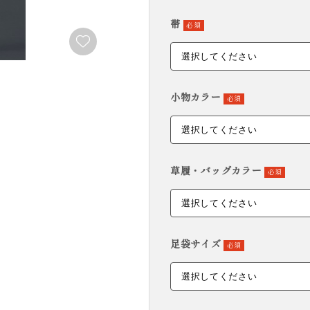
FURISODE
帯
YUKATA
必須
振袖
浴衣
小物カラー
必須
草履・バッグカラー
必須
足袋サイズ
必須