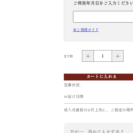
ご利用年月日をご入力ください。( 例
※ご利用ガイド
注文数
カートに入れる
在庫状況 :
お届け日時
成人式直前の11月上旬に、ご指定の場
万が一、汚れても大丈夫！