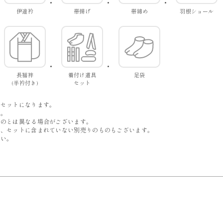
伊達衿
帯揚げ
帯締め
羽根ショール
長襦袢
着付け道具
足袋
(半衿付き)
セット
。
でセットになります。
す。
ものとは異なる場合がございます。
は、セットに含まれていない別売りのものもございます。
い。