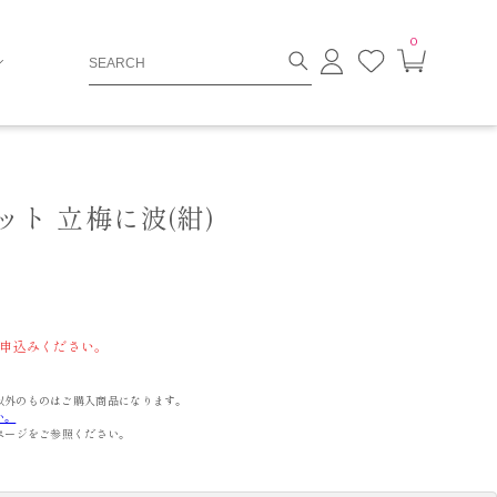
0
ロ
お
カ
グ
気
ー
イ
に
ト
ン
入
ペ
り
ー
ジ
ト 立梅に波(紺)
申込みください。
以外のものはご購入商品になります。
い。
ページをご参照ください。