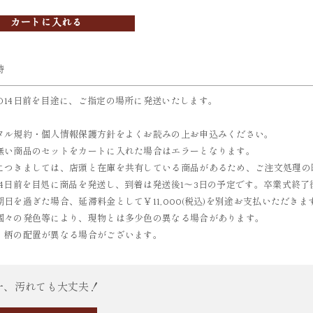
カートに入れる
時
の14日前を目途に、ご指定の場所に発送いたします。
タル規約・個人情報保護方針をよくお読みの上お申込みください。
無い商品のセットをカートに入れた場合はエラーとなります。
につきましては、店頭と在庫を共有している商品があるため、ご注文処理の
14日前を目処に商品を発送し、到着は発送後1～3日の予定です。卒業式終了
期日を過ぎた場合、延滞料金として￥11,000(税込)を別途お支払いただき
個々の発色等により、現物とは多少色の異なる場合があります。
、柄の配置が異なる場合がございます。
一、汚れても大丈夫！