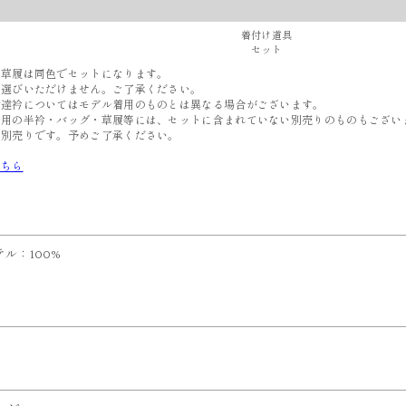
着付け道具
セット
と草履は同色でセットになります。
選びいただけません。ご了承ください。
伊達衿についてはモデル着用のものとは異なる場合がございます。
着用の半衿・バッグ・草履等には、セットに含まれていない別売りのものもござい
別売りです。予めご了承ください。
こちら
ル：100%