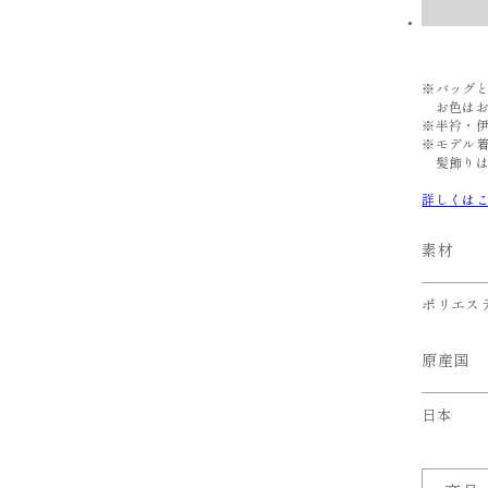
※バッグ
お色はお
※半衿・
※モデル
髪飾りは
詳しくは
素材
ポリエステ
原産国
日本