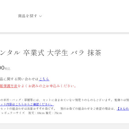
商品を探す
レンタル 卒業式 大学生 バラ 抹茶
00
税込
品に関する問い合わせは
こちら
報保護方針
をよくお読みの上お申込みください。
の半衿・バッグ・草履等には、 セットに含まれていない別売りのものもございます。 髪飾りは
セット内容はこちらからご確認ください。
ルセットの組合わせは当店おすすめ色です。 別のお色での組合わせをご希望の場合は、
【きもの
 レギュラーサイズ 裄丈：68cm 袖丈：76cm