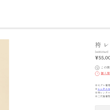
袴 
[m0023set]
¥55,0
この商
Q
個人情
!
※モデル着用
※
レンタル
※袴レンタ
※二尺袖着物