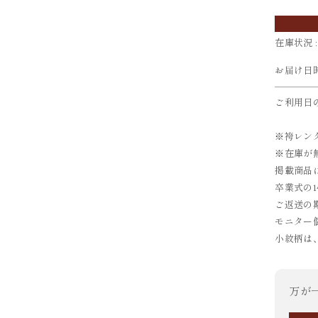
在庫状況 :
お届け日
ご利用日
※袴レン
※在庫が
掲載商品
卒業式の
ご返送の
モニター
小紋柄は
万が