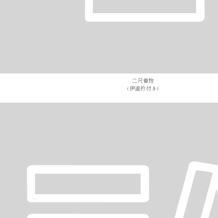
二尺着物
(伊達衿付き)