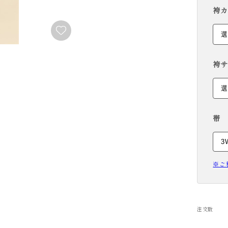
袴カ
RENTAL
袴サ
帯
※ご
注文数