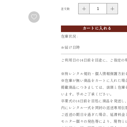
注文数
FURISODE
YUKATA
振袖
浴衣
カートに入れる
在庫状況 :
お届け日時
ご利用日の14日前を目途に、ご指定の
※袴レンタル規約・個人情報保護方針
※在庫が無い商品をカートに入れた場
掲載商品につきましては、店頭と在庫
います。予めご了承ください。
卒業式の14日前を目処に商品を発送し
内にレンタル一式を同封の返送専用伝票
ご返送の期日を過ぎた場合、延滞料金とし
モニター個々の発色等により、現物と