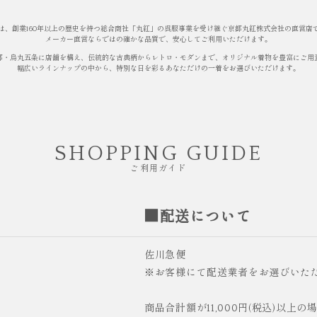
は、創業160年以上の歴史を持つ総合商社「丸紅」の呉服事業を受け継ぐ京都丸紅株式会社の直営店
メーカー直営ならではの確かな品質で、安心してご利用いただけます。
都・烏丸五条に店舗を構え、伝統的な古典柄からレトロ・モダンまで、オリジナル着物を豊富にご用
幅広いラインナップの中から、特別な日を彩るあなただけの一着をお選びいただけます。
SHOPPING GUIDE
ご利用ガイド
■配送について
佐川急便
※お客様にて配送業者をお選びいた
商品合計額が11,000円(税込)以上