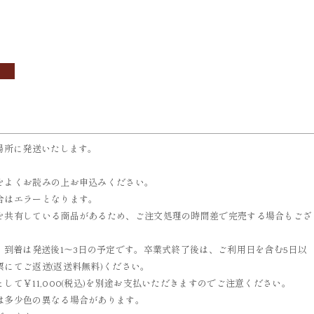
OBI
ACCESSORIES
帯
小物
場所に発送いたします。
をよくお読みの上お申込みください。
合はエラーとなります。
を共有している商品があるため、ご注文処理の時間差で完売する場合もござ
、到着は発送後1～3日の予定です。卒業式終了後は、ご利用日を含む5日以
にてご返送(返送料無料)ください。
て￥11,000(税込)を別途お支払いただきますのでご注意ください。
は多少色の異なる場合があります。