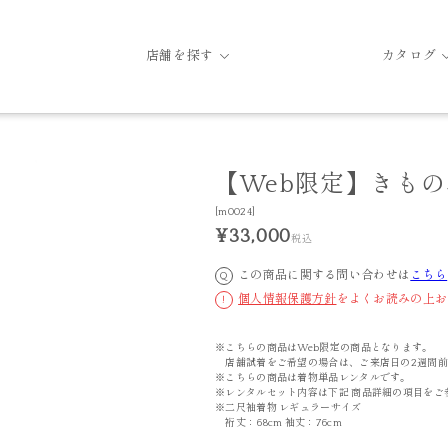
店舗を探す
カタログ
【Web限定】きもの単
[m0024]
¥33,000
税込
この商品に関する問い合わせは
こちら
Q
個人情報保護方針
をよくお読みの上お
!
※こちらの商品はWeb限定の商品となります。
店舗試着をご希望の場合は、ご来店日の2週間前
※こちらの商品は着物単品レンタルです。
※レンタルセット内容は下記 商品詳細の項目をご
※二尺袖着物 レギュラーサイズ
裄丈：68cm 袖丈：76cm