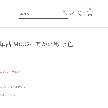
0
ロ
お
カ
グ
気
ー
イ
に
ト
ン
入
ペ
り
ー
ジ
品 M0024 向かい鶴 水色
申込みください。
までにお問合せ下さい。
参照ください。