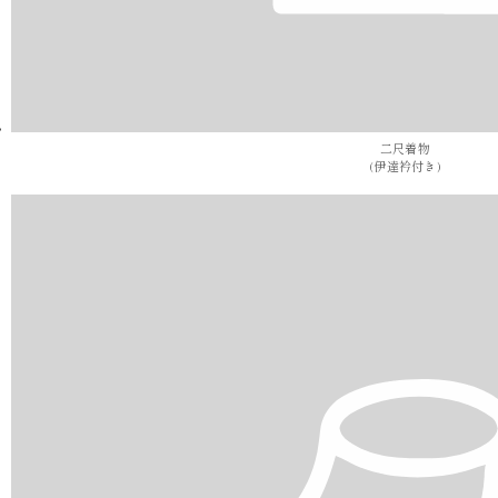
二尺着物
(伊達衿付き)