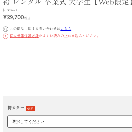
袴 レンタル 卒業式 大学生【Web限定
[m0054set]
¥29,700
税込
この商品に関する問い合わせは
こちら
Q
個人情報保護方針
をよくお読みの上お申込みください。
!
袴カラー
必須