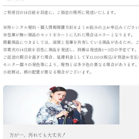
ご利用日の14日前を目途に、ご指定の場所に発送いたします。
※袴レンタル規約・個人情報保護方針をよくお読みの上お申込みくださ
※在庫が無い商品のセットをカートに入れた場合はエラーとなります。
掲載商品につきましては、店頭と在庫を共有している商品があるため、
卒業式の14日前を目処に商品を発送し、到着は発送後1～3日の予定です
ご返送の期日を過ぎた場合、延滞料金として￥11,000(税込)を別途お
モニター個々の発色等により、現物とは多少色の異なる場合があります
小紋柄は、柄の配置が異なる場合がございます。
万が一、汚れても大丈夫！