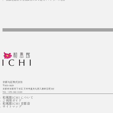
京都丸紅株式会社
〒600-8429
京都府京都市下京区 万寿寺通烏丸西入御供石町369
TEL：075-342-3330
和風館ICHI について
ご利用ガイド
和風館ICHI 京都店
サイトマップ