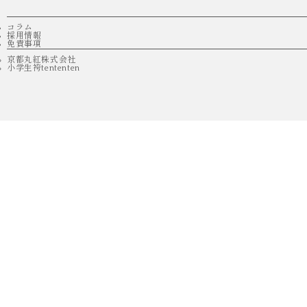
コラム
採用情報
免責事項
京都丸紅株式会社
小学生袴tententen