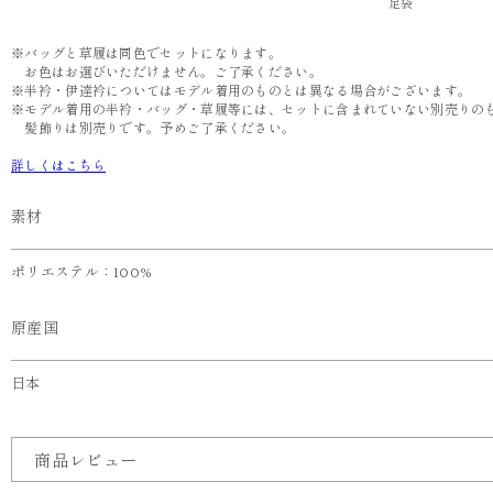
足袋
※バッグと草履は同色でセットになります。
お色はお選びいただけません。ご了承ください。
※半衿・伊達衿についてはモデル着用のものとは異なる場合がございます。
※モデル着用の半衿・バッグ・草履等には、セットに含まれていない別売りの
髪飾りは別売りです。予めご了承ください。
詳しくはこちら
素材
ポリエステル：100%
原産国
日本
商品レビュー