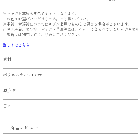
足袋
※バッグと草履は同色でセットになります。
お色はお選びいただけません。ご了承ください。
※半衿・伊達衿についてはモデル着用のものとは異なる場合がございます。
※モデル着用の半衿・バッグ・草履等には、セットに含まれていない別売りの
髪飾りは別売りです。予めご了承ください。
詳しくはこちら
素材
ポリエステル：100%
原産国
日本
商品レビュー