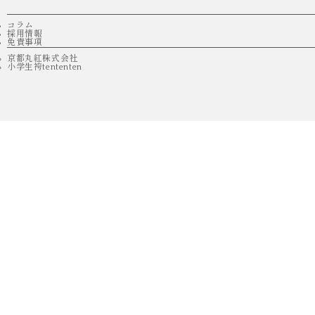
コラム
採用情報
免責事項
京都丸紅株式会社
小学生袴tententen