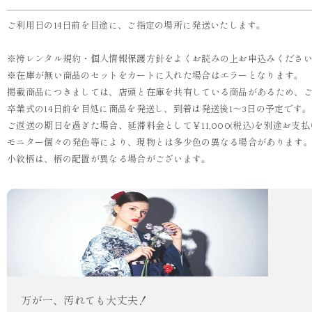
ご利用日の14日前を目途に、ご指定の場所に発送いたします。
※袴レンタル規約・個人情報保護方針をよくお読みの上お申込みくださ
※在庫が無い商品のセットをカートに入れた場合はエラーとなります。
掲載商品につきましては、店頭と在庫を共有している商品があるため、
卒業式の14日前を目処に商品を発送し、到着は発送後1～3日の予定です
ご返送の期日を過ぎた場合、延滞料金として￥11,000(税込)を別途お
モニター個々の発色等により、現物とは多少色の異なる場合があります
小紋柄は、柄の配置が異なる場合がございます。
万が一、汚れても大丈夫！