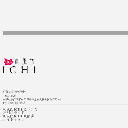
京都丸紅株式会社
〒600-8429
京都府京都市下京区 万寿寺通烏丸西入御供石町369
TEL：075-342-3330
和風館ICHI について
ご利用ガイド
和風館ICHI 京都店
サイトマップ