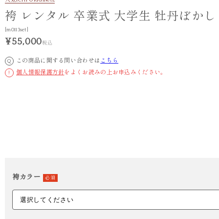
人気
ICHI ORIGINAL
袴 レンタル 卒業式 大学生 牡丹ぼかし
[m0113set]
¥55,000
税込
この商品に関する問い合わせは
こちら
Q
個人情報保護方針
をよくお読みの上お申込みください。
!
袴カラー
必須