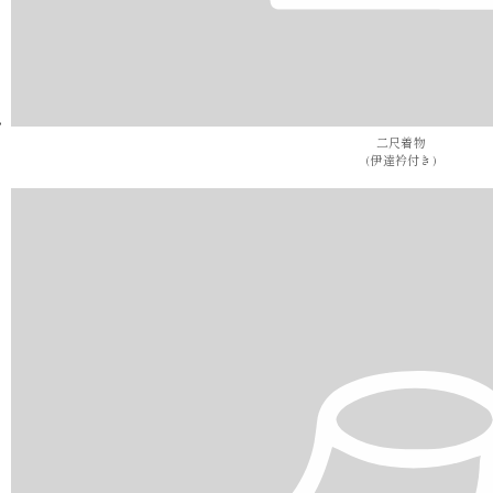
二尺着物
(伊達衿付き)