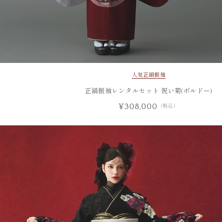
人気
正絹振袖
正絹振袖レンタルセット 祝い菊(ボルドー)
¥308,000
（税込）