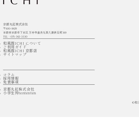
京都丸紅株式会社
〒600-8429
京都府京都市下京区 万寿寺通烏丸西入御供石町369
TEL：075-342-3330
和風館ICHI について
ご利用ガイド
和風館ICHI 京都店
サイトマップ
コラム
採用情報
免責事項
京都丸紅株式会社
小学生袴tententen
©
和