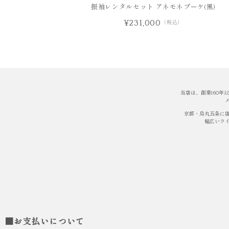
振袖レンタルセット アネモネブーケ(黒)
¥231,000
（税込）
当店は、創業160
京都・烏丸五条に
幅広いラ
■お支払いについて