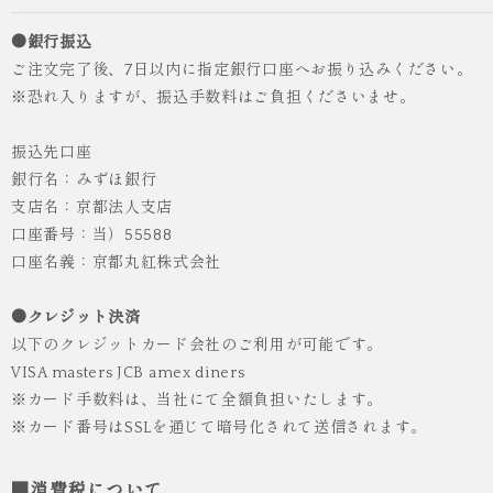
●銀行振込
ご注文完了後、7日以内に指定銀行口座へお振り込みください。
※恐れ入りますが、振込手数料はご負担くださいませ。
振込先口座
銀行名：みずほ銀行
支店名：京都法人支店
口座番号：当）55588
人気
ICHI ORIGINAL
口座名義：京都丸紅株式会社
袴 レンタル 卒業式 大学生 乱菊 紺
●クレジット決済
¥55,000
（税込）
以下のクレジットカード会社のご利用が可能です。
VISA masters JCB amex diners
※カード手数料は、当社にて全額負担いたします。
※カード番号はSSLを通じて暗号化されて送信されます。
■消費税について