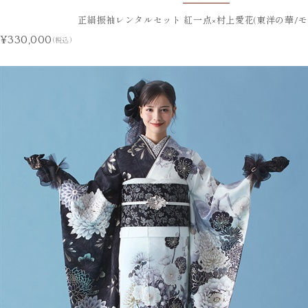
正絹振袖レンタルセット 紅一点×村上愛花(東洋の華/モ
¥330,000
(税込)