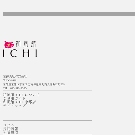
京都丸紅株式会社
〒600-8429
京都府京都市下京区 万寿寺通烏丸西入御供石町369
TEL：075-342-3330
和風館ICHI について
ご利用ガイド
和風館ICHI 京都店
サイトマップ
コラム
採用情報
免責事項