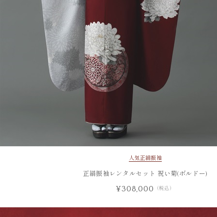
人気
正絹振袖
正絹振袖レンタルセット 祝い菊(ボルドー)
¥308,000
（税込）