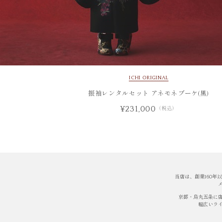
ICHI ORIGINAL
振袖レンタルセット アネモネブーケ(黒)
¥231,000
（税込）
当店は、創業160
京都・烏丸五条に
幅広いラ