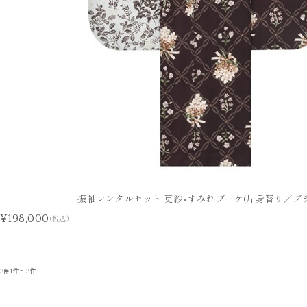
振袖レンタルセット 更紗×すみれブーケ(片身替り／ブ
¥198,000
(税込)
3
1件～3件
件