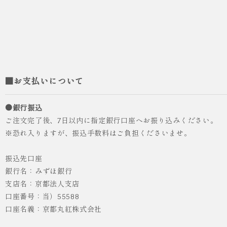
■お支払いについて
●銀行振込
ご注文完了後、7日以内に指定銀行口座へお振り込みください。
※恐れ入りますが、振込手数料はご負担くださいませ。
振込先口座
銀行名：みずほ銀行
支店名：京都法人支店
口座番号：当）55588
人気
ICHI ORIGINAL
口座名義：京都丸紅株式会社
袴 レンタル 卒業式 大学生 乱菊 紺