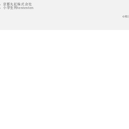
京都丸紅株式会社
小学生袴tententen
©
和