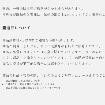
離島、一部地域は追加送料がかかる場合があります。
沖縄及び離島のお客様は、配送の都合上恐れ入りますが、事前に
■返品について
商品到着後7日以内にご連絡をお願い致します。
商品が到着しましたら、すぐに破損等の有無をご確認ください。
商品の品質につきましては万全を期しておりますが、万一お届け
人気
ICHI ORIGINAL
すぐに返品・交換をさせていただきます。（この場合送料は当店
商品の交換が不可能な場合には返金させていただきます。
¥55,000
（税込）
商品の返品・交換の際、下記の場合はご対応いたしかねますので
商品到着後7日以上経過した場合
ご連絡なしに商品を直接ご返送いただいた場合
商品発送後, お客様都合による注文キャンセルの場合