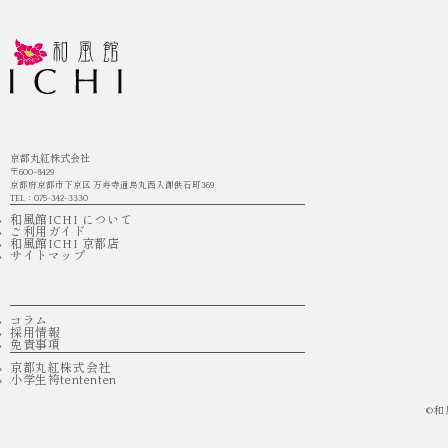
京都丸紅株式会社
〒600-8429
京都府京都市下京区 万寿寺通烏丸西入御供石町369
TEL：075-342-3330
和風館ICHI について
ご利用ガイド
和風館ICHI 京都店
サイトマップ
コラム
採用情報
免責事項
京都丸紅株式会社
小学生袴tententen
©
和