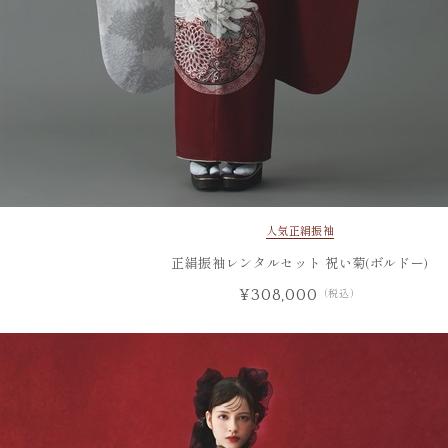
人気
正絹振袖
正絹振袖レンタルセット 祝い菊(ボルドー)
¥308,000
（税込）