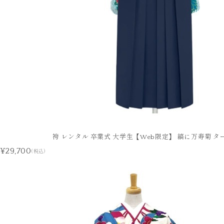
袴 レンタル 卒業式 大学生【Web限定】 縞に万寿菊 タ
¥29,700
(税込)