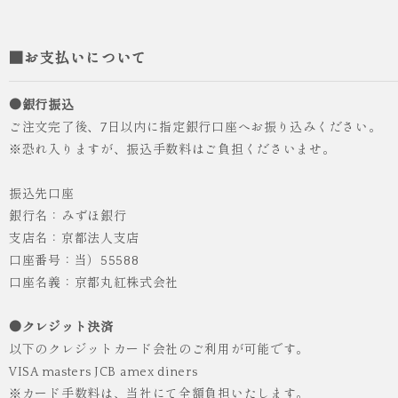
■お支払いについて
●銀行振込
ご注文完了後、7日以内に指定銀行口座へお振り込みください。
※恐れ入りますが、振込手数料はご負担くださいませ。
振込先口座
銀行名：みずほ銀行
支店名：京都法人支店
口座番号：当）55588
人気
ICHI ORIGINAL
口座名義：京都丸紅株式会社
袴 レンタル 卒業式 大学生 乱菊 紺
●クレジット決済
¥55,000
（税込）
以下のクレジットカード会社のご利用が可能です。
VISA masters JCB amex diners
※カード手数料は、当社にて全額負担いたします。