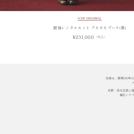
ICHI ORIGINAL
振袖レンタルセット アネモネブーケ(黒)
¥231,000
（税込）
当店は、創業160
京都・烏丸五条に
幅広いラ