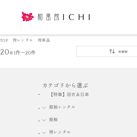
TOP
袴レンタル
袴単品
20
件
1件～20件
新着順
カテゴリから選ぶ
【特集】浴衣＆日傘
振袖レンタル
振袖
袴レンタル