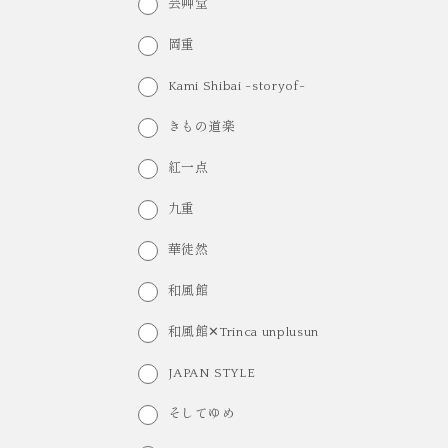
芸艸堂
岡重
Kami Shibai -storyof-
きもの道楽
紅一点
九重
華徒然
和風館
和風館✕Trinca unplusun
JAPAN STYLE
そしてゆめ