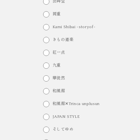
芸艸堂
岡重
Kami Shibai -storyof-
きもの道楽
紅一点
九重
華徒然
和風館
和風館✕Trinca unplusun
JAPAN STYLE
そしてゆめ