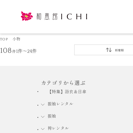
TOP
小物
108
件
1件～24件
新着順
カテゴリから選ぶ
【特集】浴衣＆日傘
振袖レンタル
振袖
袴レンタル