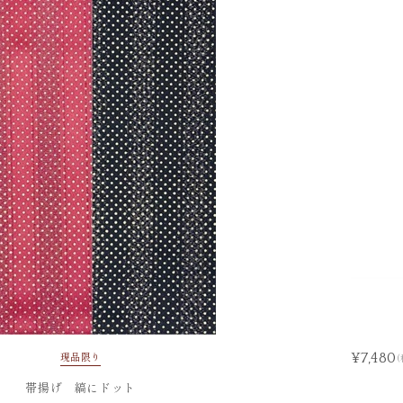
現品限り
¥7,480
(
帯揚げ 縞にドット