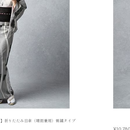
FURISODE
振袖
ン】折りたたみ日傘（晴雨兼用）刺繍タイプ
¥10,78