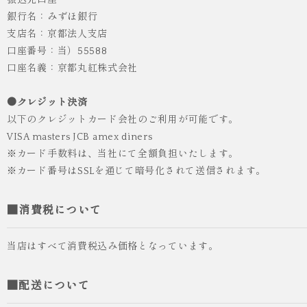
振込先口座
銀行名：みずほ銀行
支店名：京都法人支店
口座番号：当）55588
人気
ICHI ORIGINAL
口座名義：京都丸紅株式会社
袴 レンタル 卒業式 大学生 乱菊 紺
●クレジット決済
¥55,000
（税込）
以下のクレジットカード会社のご利用が可能です。
VISA masters JCB amex diners
※カード手数料は、当社にて全額負担いたします。
※カード番号はSSLを通じて暗号化されて送信されます。
■消費税について
当店はすべて消費税込み価格となっています。
■配送について