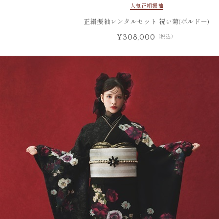
人気
正絹振袖
正絹振袖レンタルセット 祝い菊(ボルドー)
¥308,000
（税込）