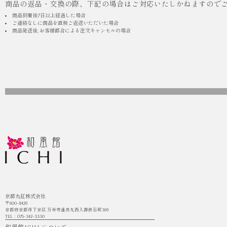
商品の返品・交換の際、下記の場合はご対応いたしかねますので
商品到着後7日以上経過した場合
ご連絡なしに商品を直接ご返送いただいた場合
商品発送後, お客様都合による注文キャンセルの場合
京都丸紅株式会社
〒600-8429
京都府京都市下京区 万寿寺通烏丸西入御供石町369
TEL：075-342-3330