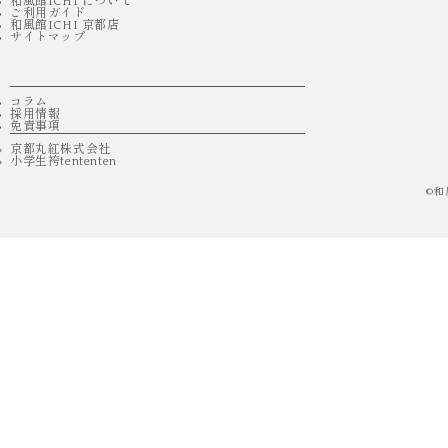
和風館ICHI について
ご利用ガイド
和風館ICHI 京都店
サイトマップ
コラム
採用情報
免責事項
京都丸紅株式会社
小学生袴tententen
©
和