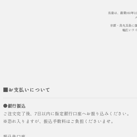
当店は、創業160
京都・烏丸五条に
幅広いラ
■お支払いについて
●銀行振込
ご注文完了後、7日以内に指定銀行口座へお振り込みください。
※恐れ入りますが、振込手数料はご負担くださいませ。