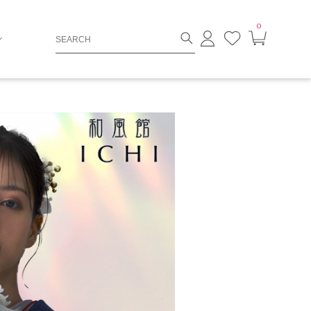
0
ロ
お
カ
グ
気
ー
イ
に
ト
ン
入
ペ
り
ー
ジ