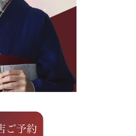
OBI
ACCESSORIES
帯
小物